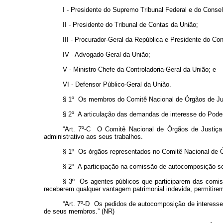
I - Presidente do Supremo Tribunal Federal e do Consel
II - Presidente do Tribunal de Contas da União;
III - Procurador-Geral da República e Presidente do Con
IV - Advogado-Geral da União;
V - Ministro-Chefe da Controladoria-Geral da União; e
VI - Defensor Público-Geral da União.
§ 1º Os membros do Comitê Nacional de Órgãos de Jus
§ 2º A articulação das demandas de interesse do Poder
“Art. 7º-C O Comitê Nacional de Órgãos de Justiça 
administrativo aos seus trabalhos.
§ 1º Os órgãos representados no Comitê Nacional de Ór
§ 2º A participação na comissão de autocomposição se
§ 3º Os agentes públicos que participarem das comiss
receberem qualquer vantagem patrimonial indevida, permitirem 
“Art. 7º-D Os pedidos de autocomposição de interesse 
de seus membros.” (NR)