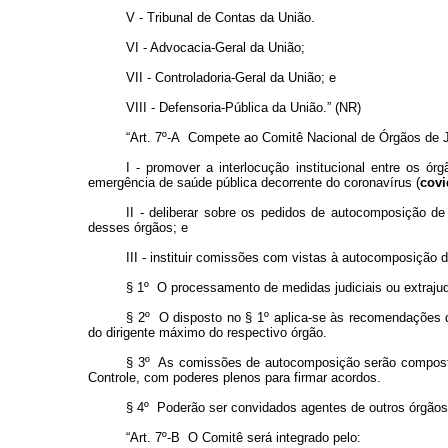
V - Tribunal de Contas da União.
VI - Advocacia-Geral da União;
VII - Controladoria-Geral da União; e
VIII - Defensoria-Pública da União.” (NR)
“Art. 7º-A Compete ao Comitê Nacional de Órgãos de J
I - promover a interlocução institucional entre os órg
emergência de saúde pública decorrente do coronavírus (
covi
II - deliberar sobre os pedidos de autocomposição de 
desses órgãos; e
III - instituir comissões com vistas à autocomposição do
§ 1º O processamento de medidas judiciais ou extrajudic
§ 2º O disposto no § 1º aplica-se às recomendações do
do dirigente máximo do respectivo órgão.
§ 3º As comissões de autocomposição serão compostas
Controle, com poderes plenos para firmar acordos.
§ 4º Poderão ser convidados agentes de outros órgãos 
“Art. 7º-B O Comitê será integrado pelo: