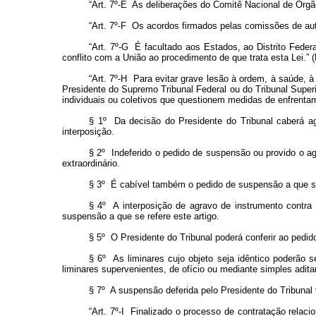
“Art. 7º-E As deliberações do Comitê Nacional de Órg
“Art. 7º-F Os acordos firmados pelas comissões de a
“Art. 7º-G É facultado aos Estados, ao Distrito Feder
conflito com a União ao procedimento de que trata esta Lei.” 
“Art. 7º-H Para evitar grave lesão à ordem, à saúde, à
Presidente do Supremo Tribunal Federal ou do Tribunal Superi
individuais ou coletivos que questionem medidas de enfrenta
§ 1º Da decisão do Presidente do Tribunal caberá ag
interposição.
§ 2º Indeferido o pedido de suspensão ou provido o a
extraordinário.
§ 3º É cabível também o pedido de suspensão a que se r
§ 4º A interposição de agravo de instrumento contra
suspensão a que se refere este artigo.
§ 5º O Presidente do Tribunal poderá conferir ao pedido
§ 6º As liminares cujo objeto seja idêntico poderão
liminares supervenientes, de ofício ou mediante simples adita
§ 7º A suspensão deferida pelo Presidente do Tribunal v
“Art. 7º-I Finalizado o processo de contratação relac