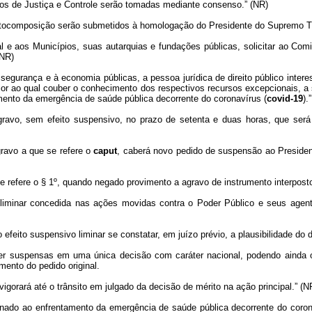
ãos de Justiça e Controle serão tomadas mediante consenso.” (NR)
utocomposição serão submetidos à homologação do Presidente do Supremo Tri
al e aos Municípios, suas autarquias e fundações públicas, solicitar ao Co
(NR)
 segurança e à economia públicas, a pessoa jurídica de direito público inter
or ao qual couber o conhecimento dos respectivos recursos excepcionais, a s
mento da emergência de saúde pública decorrente do coronavírus (
covid-19
).
ravo, sem efeito suspensivo, no prazo de setenta e duas horas, que ser
gravo a que se refere o
caput
, caberá novo pedido de suspensão ao Presiden
efere o § 1º, quando negado provimento a agravo de instrumento interposto c
 liminar concedida nas ações movidas contra o Poder Público e seus agen
 efeito suspensivo liminar se constatar, em juízo prévio, a plausibilidade do
 ser suspensas em uma única decisão com caráter nacional, podendo ainda o
mento do pedido original.
igorará até o trânsito em julgado da decisão de mérito na ação principal.” (N
ionado ao enfrentamento da emergência de saúde pública decorrente do coron