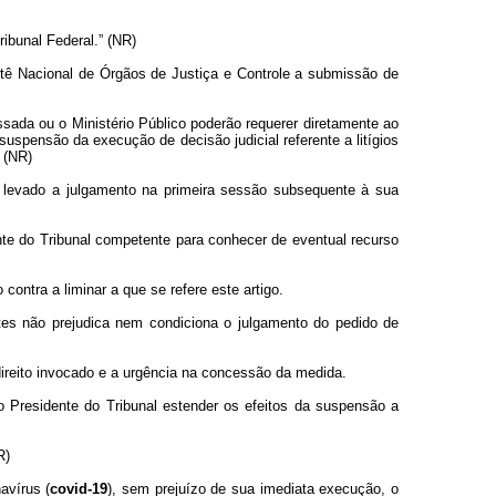
bunal Federal.” (NR)
mitê Nacional de Órgãos de Justiça e Controle a submissão de
essada ou o Ministério Público poderão requerer diretamente ao
uspensão da execução de decisão judicial referente a litígios
” (NR)
á levado a julgamento na primeira sessão subsequente à sua
te do Tribunal competente para conhecer de eventual recurso
ontra a liminar a que se refere este artigo.
tes não prejudica nem condiciona o julgamento do pedido de
 direito invocado e a urgência na concessão da medida.
 Presidente do Tribunal estender os efeitos da suspensão a
R)
avírus (
covid-19
), sem prejuízo de sua imediata execução, o