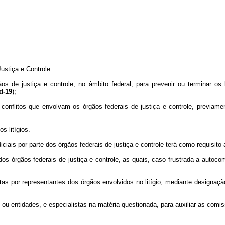
ustiça e Controle:
ãos de justiça e controle, no âmbito federal, para prevenir ou terminar os l
d-19
);
conflitos que envolvam os órgãos federais de justiça e controle, previamen
s litígios.
iais por parte dos órgãos federais de justiça e controle terá como requisito
s órgãos federais de justiça e controle, as quais, caso frustrada a autoc
 por representantes dos órgãos envolvidos no litígio, mediante designaç
ou entidades, e especialistas na matéria questionada, para auxiliar as com