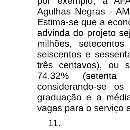
por exemplo, a AFA
Agulhas Negras - AM
Estima-se que a econ
advinda do projeto se
milhões, setecentos
seiscentos e sessent
três centavos), ou 
74,32% (setenta
considerando-se os
graduação e a média 
vagas para o serviço a
11. Por fim