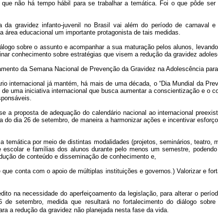
o que não há tempo hábil para se trabalhar a temática. Foi o que pôde se
 da gravidez infanto-juvenil no Brasil vai além do período de carnaval e
a área educacional um importante protagonista de tais medidas.
iálogo sobre o assunto e acompanhar a sua maturação pelos alunos, levando a 
nar conhecimento sobre estratégias que visem a redução da gravidez adolesc
camento da Semana Nacional de Prevenção da Gravidez na Adolescência para m
dário internacional já mantém, há mais de uma década, o “Dia Mundial da Pr
 de uma iniciativa internacional que busca aumentar a conscientização e o c
sponsáveis.
-se a proposta de adequação do calendário nacional ao internacional preex
o dia 26 de setembro, de maneira a harmonizar ações e incentivar esforços 
ar a temática por meio de distintas modalidades (projetos, seminários, teatro, m
de escolar e famílias dos alunos durante pelo menos um semestre, poden
odução de conteúdo e disseminação de conhecimento e,
e e que conta com o apoio de múltiplas instituições e governos.) Valorizar e for
edito na necessidade do aperfeiçoamento da legislação, para alterar o per
 de setembro, medida que resultará no fortalecimento do diálogo sobr
ara a redução da gravidez não planejada nesta fase da vida
.