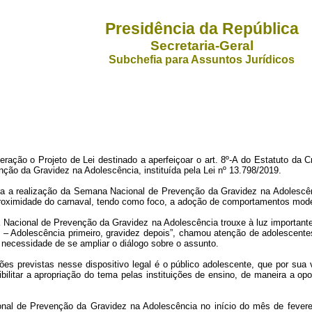
Presidência da República
Secretaria-Geral
Subchefia para Assuntos Jurídicos
rojeto de Lei destinado a aperfeiçoar o art. 8º-A do Estatuto da Cria
nção da Gravidez na Adolescência, instituída pela Lei nº 13.798/2019.
ara a realização da Semana Nacional de Prevenção da Gravidez na Adolescên
da proximidade do carnaval, tendo como foco, a adoção de comportamentos mod
 Nacional de Prevenção da Gravidez na Adolescência trouxe à luz important
 Adolescência primeiro, gravidez depois”, chamou atenção de adolescentes
 necessidade de se ampliar o diálogo sobre o assunto.
ções previstas nesse dispositivo legal é o público adolescente, que por sua
litar a apropriação do tema pelas instituições de ensino, de maneira a opo
al de Prevenção da Gravidez na Adolescência no início do mês de fevereir