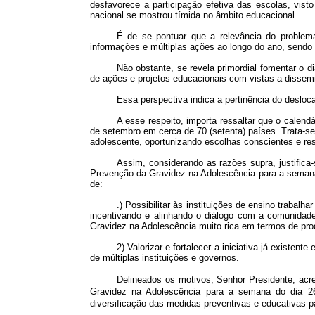
desfavorece a participação efetiva das escolas, vist
nacional se mostrou tímida no âmbito educacional.
É de se pontuar que a relevância do problema
informações e múltiplas ações ao longo do ano, sendo 
Não obstante, se revela primordial fomentar o d
de ações e projetos educacionais com vistas a dissemi
Essa perspectiva indica a pertinência do deslo
A esse respeito, importa ressaltar que o calen
de setembro em cerca de 70 (setenta) países. Trata-se
adolescente, oportunizando escolhas conscientes e re
Assim, considerando as razões supra, justifica
Prevenção da Gravidez na Adolescência para a semana d
de:
.) Possibilitar às instituições de ensino trabalh
incentivando e alinhando o diálogo com a comunida
Gravidez na Adolescência muito rica em termos de pr
2) Valorizar e fortalecer a iniciativa já existent
de múltiplas instituições e governos.
Delineados os motivos, Senhor Presidente, acr
Gravidez na Adolescência para a semana do dia 26
diversificação das medidas preventivas e educativas p