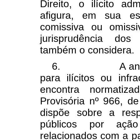
Direito, o ilícito adm
afigura, em sua e
comissiva ou omissi
jurisprudência dos
também o considera.
6.
A an
para ilícitos ou infr
encontra normatiz
Provisória nº 966, d
dispõe sobre a resp
públicos por aç
relacionados com a p