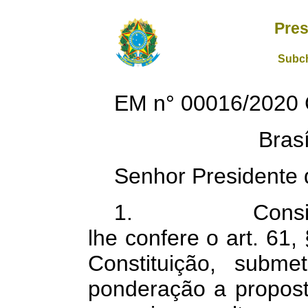
Pres
Subch
EM n° 00016/2020
Bras
Senhor Presidente 
1.
Consi
lhe confere o art. 61, §
Constituição, subm
ponderação a propost