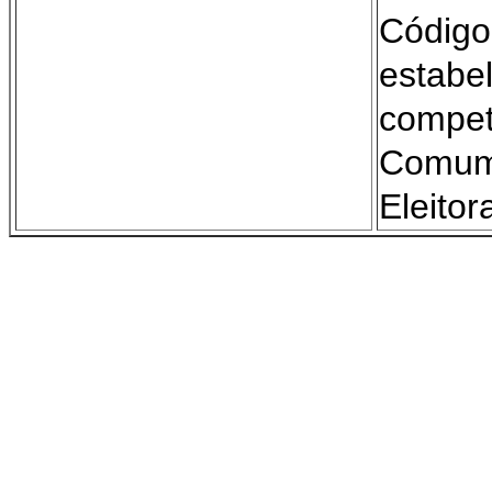
Códig
estab
compe
Comu
Eleitora