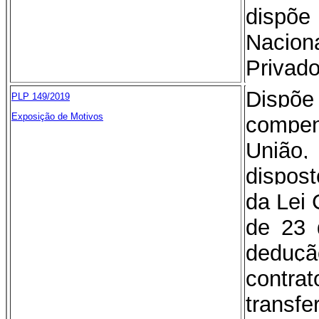
dispõ
Naci
Privado
Dis
PLP 149/2019
Exposição de Motivos
compe
União
dispost
da Lei
de 23 
deduçã
contr
trans