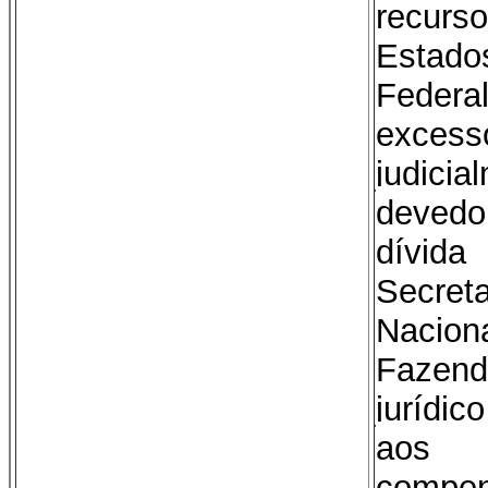
recur
Estad
Federa
exce
judic
deved
dívida
Secre
Nacion
Fazen
jurídic
aos 
comp