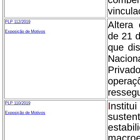
vincula
PLP 112/2019
Altera
Exposição de Motivos
de 21 
que di
Naci
Priva
opera
resseg
I
nstit
PLP 110/2019
Exposição de Motivos
susten
estabil
macroe