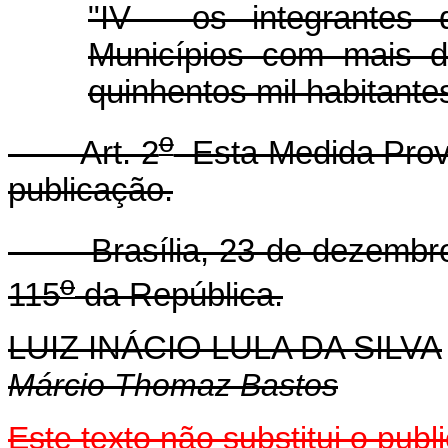
"IV - os integrantes 
Municípios com mais d
quinhentos mil habitante
o
Art. 2
Esta Medida Provi
publicação.
Brasília, 23 de dezembro 
o
115
da República.
LUIZ INÁCIO LULA DA SILVA
Márcio Thomaz Bastos
Este texto não substitui o pub