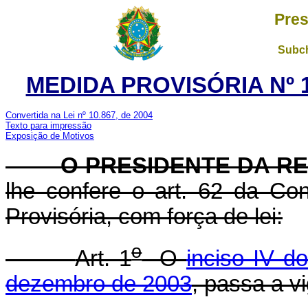
Pres
Subch
MEDIDA PROVISÓRIA Nº 1
Convertida na Lei nº 10.867, de 2004
Texto para impressão
Exposição de Motivos
O PRESIDENTE DA RE
lhe confere o art. 62 da Con
Provisória, com força de lei:
o
Art. 1
O
inciso IV do
dezembro de 2003
, passa a v