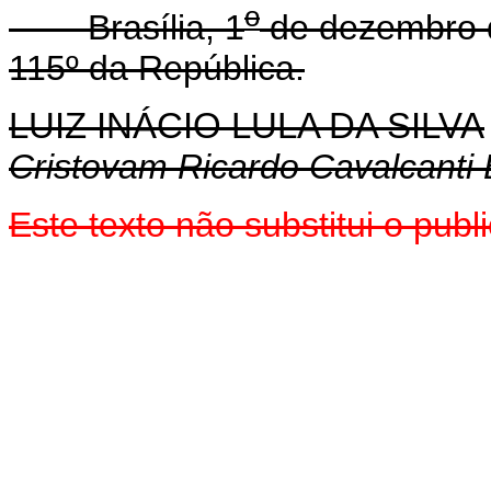
o
Brasília, 1
de dezembro d
115º da República.
LUIZ INÁCIO LULA DA SILVA
Cristovam Ricardo Cavalcanti
Este texto não substitui o pu