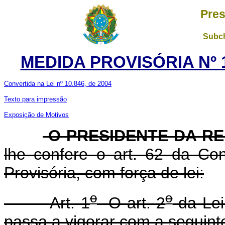
Pres
Subch
MEDIDA PROVISÓRIA Nº 1
Convertida na Lei nº 10.846, de 2004
Texto para impressão
Exposição de Motivos
O PRESIDENTE DA R
lhe confere o art. 62 da Con
Provisória, com força de lei:
o
o
Art. 1
O art. 2
da Lei
passa a vigorar com a seguint