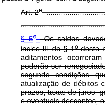
o
Art. 2
.............................
........................................
o
§ 5
Os saldos devedo
o
inciso III do § 1
deste a
aditamentos ocorrera
poderão ser renegociado
segundo condições que
atualização de débitos c
prazos, taxas de juros, g
e eventuais descontos, o