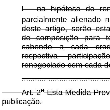
I - na hipótese de re
parcialmente alienado n
deste artigo, serão est
de composição para to
cabendo a cada credo
respectiva participa
renegociado com cada d
......................................
o
Art. 2
Esta Medida Provi
publicação.