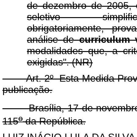
de dezembro de 2005, 
seletivo simplif
obrigatoriamente, prova
análise de
curriculum 
modalidades que, a cr
exigidas". (NR)
Art. 2º Esta Medida Provisó
publicação.
Brasília, 17 de novembro
o
115
da República.