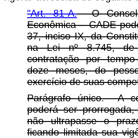
"Art. 81-A.
O Conselho
Econômica – CADE poder
37, inciso IX, da Consti
na Lei nº 8.745, d
contratação por tempo
doze meses, do pessoa
exercício de suas competê
Parágrafo único. A co
poderá ser prorrogada,
não ultrapasse o praz
ficando limitada sua vi