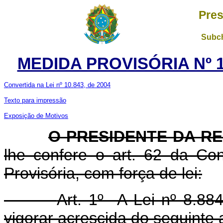
Pres
Subch
MEDIDA PROVISÓRIA Nº 1
Convertida na Lei nº 10.843, de 2004
Texto para impressão
Exposição de Motivos
O PRESIDENTE DA R
lhe confere o art. 62 da Con
Provisória, com força de lei:
Art. 1º A Lei nº 8.88
vigorar acrescida do seguinte a