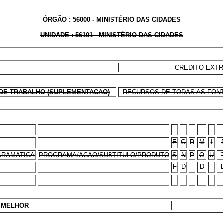
ÓRGÃO : 56000 - MINISTÉRIO DAS CIDADES
UNIDADE : 56101 - MINISTÉRIO DAS CIDADES
CREDITO EXT
DE TRABALHO (SUPLEMENTACAO)
RECURSOS DE TODAS AS FONTE
E
G
R
M
I
RAMATICA
PROGRAMA/ACAO/SUBTITULO/PRODUTO
S
N
P
O
U
F
D
D
R MELHOR