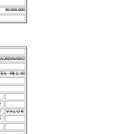
80.000.000
RAORDINARIO
S - R$ 1, 00
F
T
V A L O R
E