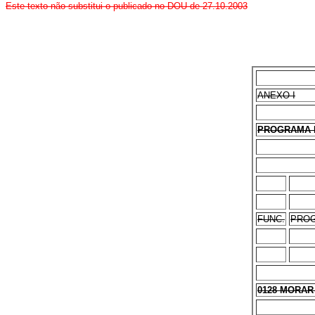
Este texto não substitui o publicado no DOU de 27.10.2003
ANEXO I
PROGRAMA 
FUNC.
PROG
0128 MORA