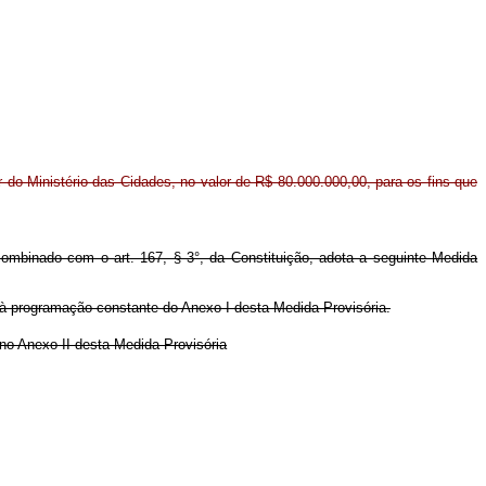
or do Ministério das Cidades, no valor de R$ 80.000.000,00, para os fins que
 combinado com o art. 167, § 3°, da Constituição, adota a seguinte Medida
 à programação constante do Anexo I desta Medida Provisória.
no Anexo II desta Medida Provisória