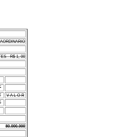
RAORDINARIO
S - R$ 1, 00
F
T
V A L O R
E
80.000.000