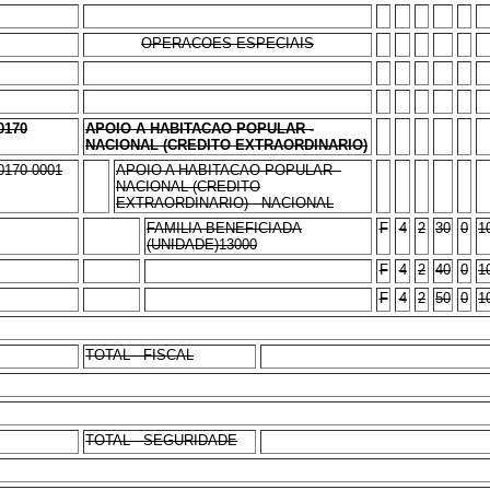
OPERACOES ESPECIAIS
0170
APOIO A HABITACAO POPULAR -
NACIONAL (CREDITO EXTRAORDINARIO)
0170 0001
APOIO A HABITACAO POPULAR -
NACIONAL (CREDITO
EXTRAORDINARIO) - NACIONAL
FAMILIA BENEFICIADA
F
4
2
30
0
1
(UNIDADE)13000
F
4
2
40
0
1
F
4
2
50
0
1
TOTAL - FISCAL
TOTAL - SEGURIDADE