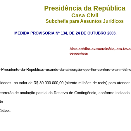
Presidência da República
Casa Civil
Subchefia para Assuntos Jurídicos
MEDIDA PROVISÓRIA Nº 134, DE 24 DE OUTUBRO 2003.
Abre crédito extraordinário, em fav
especifica.
 Presidente da República, usando da atribuição que lhe confere o art. 62,
dades, no valor de R$ 80.000.000,00 (oitenta milhões de reais) para atender
orrerão de anulação parcial da Reserva de Contingência, conforme indicado 
ão.
blica.