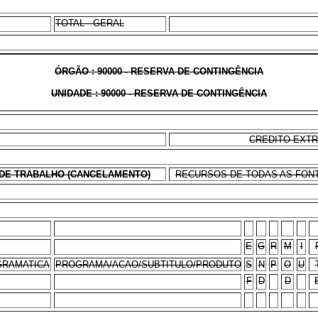
TOTAL - GERAL
ÓRGÃO : 90000 - RESERVA DE CONTINGÊNCIA
UNIDADE : 90000 - RESERVA DE CONTINGÊNCIA
CREDITO EXT
DE TRABALHO (CANCELAMENTO)
RECURSOS DE TODAS AS FONTE
E
G
R
M
I
RAMATICA
PROGRAMA/ACAO/SUBTITULO/PRODUTO
S
N
P
O
U
F
D
D