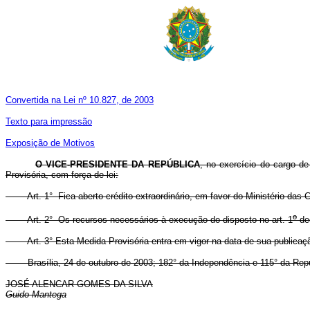
Convertida na Lei nº 10.827, de 2003
Texto para impressão
Exposição de Motivos
O VICE-PRESIDENTE DA REPÚBLICA
, no exercício do cargo de
Provisória, com força de lei:
Art. 1° Fica aberto crédito extraordinário, em favor do Ministério das Ci
o
Art. 2° Os recursos necessários à execução do disposto no art. 1
dec
Art. 3° Esta Medida Provisória entra em vigor na data de sua publicaç
Brasília, 24 de outubro de 2003; 182° da Independência e 115° da Repú
JOSÉ ALENCAR GOMES DA SILVA
Guido Mantega