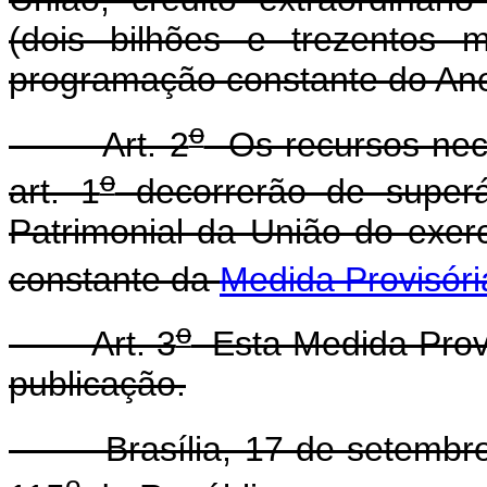
(dois bilhões e trezentos 
programação constante do Ane
o
Art. 2
Os recursos nece
o
art. 1
decorrerão de superá
Patrimonial da União do exer
constante da
Medida Provisóri
o
Art. 3
Esta Medida Provi
publicação.
Brasília, 17 de setembro 
o