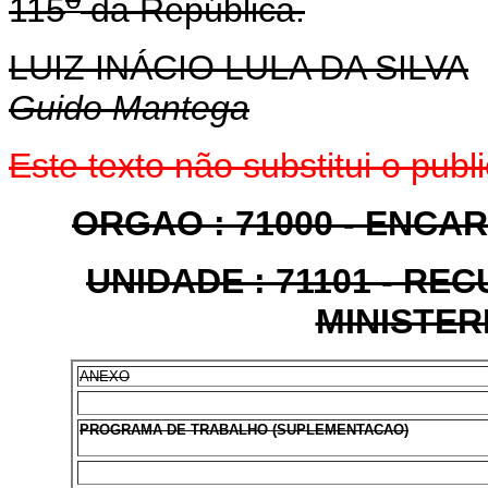
115
da República.
LUIZ INÁCIO LULA DA SILVA
Guido Mantega
Este texto não substitui o pu
ORGAO : 71000 - ENCA
UNIDADE : 71101 - R
MINISTER
ANEXO
PROGRAMA DE TRABALHO (SUPLEMENTACAO)