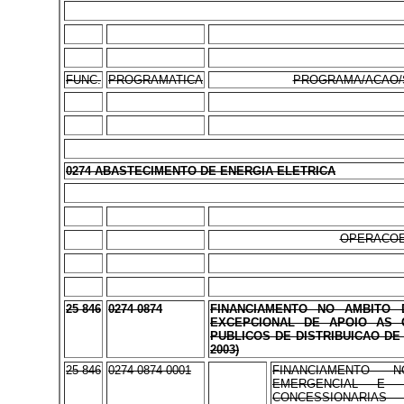
FUNC.
PROGRAMATICA
PROGRAMA/ACAO/
0274 ABASTECIMENTO DE ENERGIA ELETRICA
OPERACOE
25 846
0274 0874
FINANCIAMENTO NO AMBITO
EXCEPCIONAL DE APOIO AS 
PUBLICOS DE DISTRIBUICAO DE 
2003)
25 846
0274 0874 0001
FINANCIAMENTO
EMERGENCIAL E 
CONCESSIONARIAS