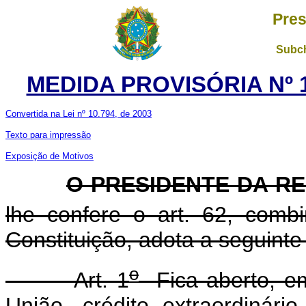
Pres
Subch
MEDIDA PROVISÓRIA Nº 1
Convertida na Lei nº 10.794, de 2003
Texto para impressão
Exposição de Motivos
O PRESIDENTE DA R
lhe confere o art. 62, com
Constituição, adota a seguinte
o
Art. 1
Fica aberto, em
União, crédito extraordinár