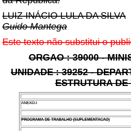
LUIZ INÁCIO LULA DA SILVA
Guido Mantega
Este texto não substitui o pu
ORGAO : 39000 - MI
UNIDADE : 39252 - DEPA
ESTRUTURA DE 
ANEXO I
PROGRAMA DE TRABALHO (SUPLEMENTACAO)