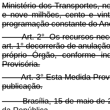
Ministério dos Transportes, n
e nove milhões, cento e vint
programação constante do Ane
Art. 2° Os recursos necess
art. 1° decorrerão de anulaçã
próprio Órgão, conforme in
Provisória.
Art. 3° Esta Medida Provisó
publicação.
Brasília, 15 de maio de 2
da República.