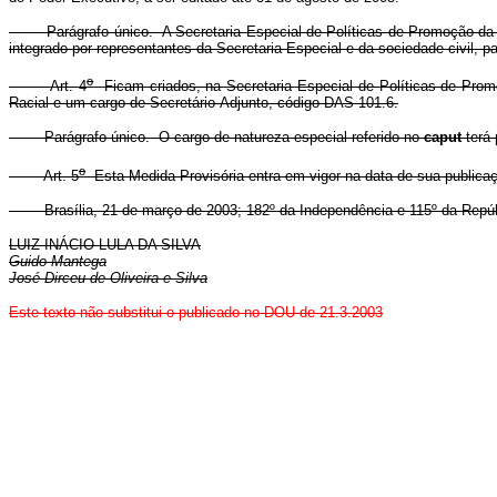
Parágrafo único. A Secretaria Especial de Políticas de Promoção da Igua
integrado por representantes da Secretaria Especial e da sociedade civil,
o
Art. 4
Ficam criados, na Secretaria Especial de Políticas de Prom
Racial e um cargo de Secretário-Adjunto, código DAS 101.6.
Parágrafo único. O cargo de natureza especial referido no
caput
terá 
o
Art. 5
Esta Medida Provisória entra em vigor na data de sua publica
Brasília, 21 de março de 2003; 182º da Independência e 115º da Repúb
LUIZ INÁCIO LULA DA SILVA
Guido Mantega
José Dirceu de Oliveira e Silva
Este texto não substitui o publicado no DOU de 21.3.2003