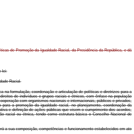
líticas de Promoção da Igualdade Racial, da Presidência da República, e dá
 lei:
dade Racial.
na formulação, coordenação e articulação de políticas e diretrizes para a
direitos de indivíduos e grupos raciais e étnicos, com ênfase na população
ooperação com organismos nacionais e internacionais, públicos e privados,
 para a promoção da igualdade racial, no planejamento, coordenação da
iva e definição de ações públicas que visem o cumprimento dos acordos,
o racial ou étnica, tendo como estrutura básica o Conselho Nacional de
 terá a sua composição, competências e funcionamento estabelecidos em ato