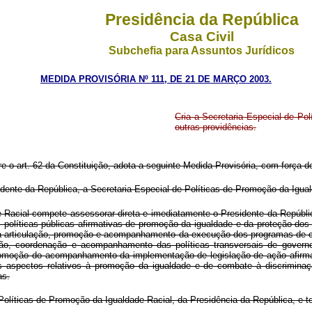
Presidência da República
Casa Civil
Subchefia para Assuntos Jurídicos
MEDIDA PROVISÓRIA Nº 111, DE 21 DE MARÇO 2003.
Cria a Secretaria Especial de Po
outras providências.
re o art. 62 da Constituição, adota a seguinte Medida Provisória, com força de
ente da República, a Secretaria Especial de Políticas de Promoção da Igual
Racial compete assessorar direta e imediatamente o Presidente da República 
políticas públicas afirmativas de promoção da igualdade e da proteção dos 
, na articulação, promoção e acompanhamento da execução dos programas de c
ção, coordenação e acompanhamento das políticas transversais de governo
romoção do acompanhamento da implementação de legislação de ação afirmat
s aspectos relativos à promoção da igualdade e de combate à discriminaçã
as.
 Políticas de Promoção da Igualdade Racial, da Presidência da República, e