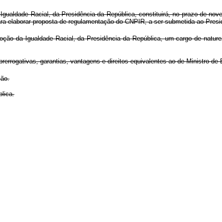
ldade Racial, da Presidência da República, constituirá, no prazo de novent
 para elaborar proposta de regulamentação do CNPIR, a ser submetida ao Presi
oção da Igualdade Racial, da Presidência da República, um cargo de nature
prerrogativas, garantias, vantagens e direitos equivalentes ao de Ministro de
ção.
lica.