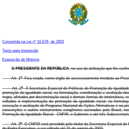
Convertida na Lei nº 10.678, de 2003
Texto para impressão
Exposição de Motivos
O PRESIDENTE DA REPÚBLICA
, no uso da atribuição que lhe confe
o
Art. 1
Fica criada, como órgão de assessoramento imediato ao Presid
o
Art. 2
À Secretaria Especial de Políticas de Promoção da Igualdade 
promoção da igualdade racial, na formulação, coordenação e avaliação das 
negra, afetados por discriminação racial e demais formas de intolerância
voltados à implementação da promoção da igualdade racial, na formula
execução e avaliação do Programa Nacional de Ações Afirmativas e na p
convenções e outros instrumentos congêneres assinados pelo Brasil, no
Promoção da Igualdade Racial - CNPIR, o Gabinete e até três Subsecretari
o
Art. 3
O CNPIR será presidido pelo titular da Secretaria Especial de
do Poder Executivo, a ser editado até 31 de agosto de 2003.