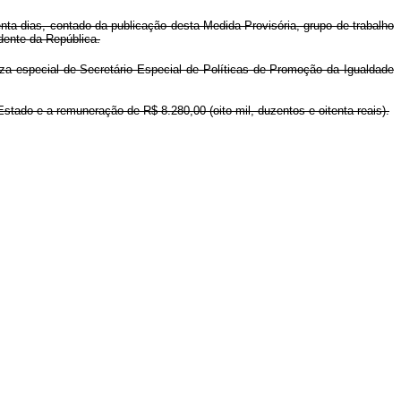
a dias, contado da publicação desta Medida Provisória, grupo de trabalho
dente da República.
za especial de Secretário Especial de Políticas de Promoção da Igualdade
 Estado e a remuneração de R$ 8.280,00 (oito mil, duzentos e oitenta reais).