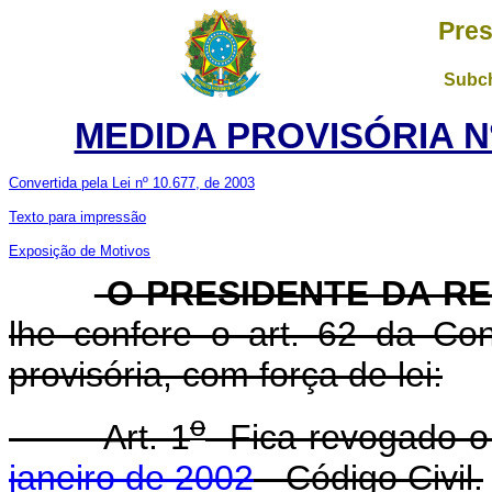
Pres
Subch
MEDIDA PROVISÓRIA Nº 
Convertida pela Lei nº 10.677, de 2003
Texto para impressão
Exposição de Motivos
O PRESIDENTE DA R
lhe confere o art. 62 da Con
provisória, com força de lei:
o
Art. 1
Fica revogado 
janeiro de 2002
- Código Civil.