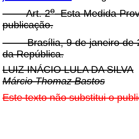
o
Art. 2
Esta Medida Provi
publicação.
Brasília, 9 de janeiro de 
da República.
LUIZ INÁCIO LULA DA SILVA
Márcio Thomaz Bastos
Este texto não substitui o pu