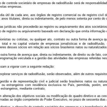
controle societário de empresas de radiodifusão será de responsabilidad
destas empresas.
ia útil de cada ano, aos órgãos de registro comercial ou de registro civil
nos titulares, direta ou indiretamente, de pelo menos setenta por cento do ca
as jurídicas não procederão ao registro ou arquivamento dos atos societários
to de registro ou arquivamento baseado em declaração que omita informação 
onistas ou cotistas, ou qualquer ato, contrato ou outra forma de avença que,
l total e no capital votante de empresas jornalísticas e de radiodifusão
oderes desses sócios em relação aos sócios brasileiros natos ou naturalizado
forma de avença que, direta ou indiretamente, de direito ou de fato, confir
programação veiculada e a gestão das atividades das empresas referidas nest
ssam a vigorar com a seguinte redação:
plorar serviços de radiodifusão, serão observados, além de outros requisitos
estão e de representação civil e judicial serão brasileiros natos ou natu
s ou estrangeiros com residência exclusiva no País, permitida, porém, e
estrangeiros, mediante contrato;
em alteração dos objetivos sociais ou modificação do quadro diretivo e as c
ormadas ao órgão competente do Poder Executivo, no prazo de sessenta dias a
o diretivo, a alteração do controle societário das empresas e a transferênci