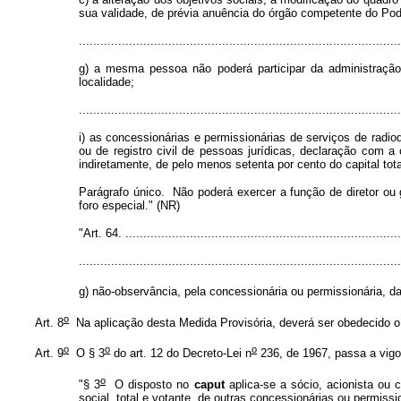
sua validade, de prévia anuência do órgão competente do Pod
..........................................................................................
g) a mesma pessoa não poderá participar da administração
localidade;
..........................................................................................
i) as concessionárias e permissionárias de serviços de radio
ou de registro civil de pessoas jurídicas, declaração com a
indiretamente, de pelo menos setenta por cento do capital tota
Parágrafo único. Não poderá exercer a função de diretor ou 
foro especial." (NR)
"Art. 64. .............................................................................
..........................................................................................
g) não-observância, pela concessionária ou permissionária, d
o
Art. 8
Na aplicação desta Medida Provisória, deverá ser obedecido o 
o
o
o
Art. 9
O § 3
do art. 12 do Decreto-Lei n
236, de 1967, passa a vigo
o
"§ 3
O disposto no
caput
aplica-se a sócio, acionista ou c
social, total e votante, de outras concessionárias ou permissi