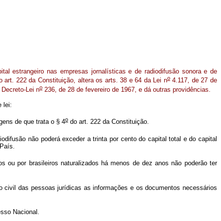
ital estrangeiro nas empresas jornalísticas e de radiodifusão sonora e de
o
 art. 222 da Constituição, altera os arts. 38 e 64 da Lei n
4.117, de 27 de
o
 Decreto-Lei n
236, de 28 de fevereiro de 1967, e dá outras providências.
 lei:
o
gens de que trata o § 4
do art. 222 da Constituição.
difusão não poderá exceder a trinta por cento do capital total e do capital
 País.
s ou por brasileiros naturalizados há menos de dez anos não poderão ter
ro civil das pessoas jurídicas as informações e os documentos necessários
esso Nacional.