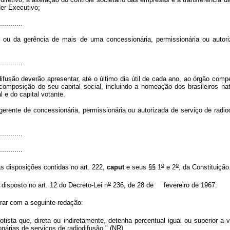
er Executivo;
...........
 ou da gerência de mais de uma concessionária, permissionária ou auto
...........
difusão deverão apresentar, até o último dia útil de cada ano, ao órgão com
 composição de seu capital social, incluindo a nomeação dos brasileiros nat
l e do capital votante.
gerente de concessionária, permissionária ou autorizada de serviço de rad
...........
...........
o
o
as disposições contidas no art. 222,
caput
e seus §§ 1
e 2
, da Constituição
o
disposto no art. 12 do Decreto-Lei n
236, de 28 de fevereiro de 1967.
rar com a seguinte redação:
otista que, direta ou indiretamente, detenha percentual igual ou superior a 
onárias de serviços de radiodifusão." (NR)