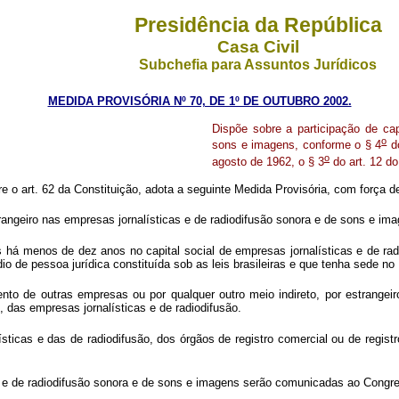
Presidência da República
Casa Civil
Subchefia para Assuntos Jurídicos
MEDIDA PROVISÓRIA Nº 70, DE 1º DE OUTUBRO 2002.
Dispõe sobre a participação de cap
o
sons e imagens, conforme o § 4
do
o
agosto de 1962, o § 3
do art. 12 do
re o art. 62 da Constituição, adota a seguinte Medida Provisória, com força de
rangeiro nas empresas jornalísticas e de radiodifusão sonora e de sons e ima
 há menos de dez anos no capital social de empresas jornalísticas e de radio
o de pessoa jurídica constituída sob as leis brasileiras e que tenha sede no
 de outras empresas ou por qualquer outro meio indireto, por estrangeiro
te, das empresas jornalísticas e de radiodifusão.
sticas e das de radiodifusão, dos órgãos de registro comercial ou de regist
s e de radiodifusão sonora e de sons e imagens serão comunicadas ao Congr