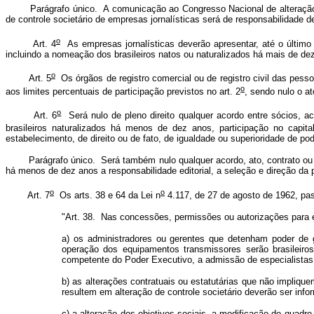
Parágrafo único. A comunicação ao Congresso Nacional de alteração de 
de controle societário de empresas jornalísticas será de responsabilidade 
o
Art. 4
As empresas jornalísticas deverão apresentar, até o último d
incluindo a nomeação dos brasileiros natos ou naturalizados há mais de dez a
o
Art. 5
Os órgãos de registro comercial ou de registro civil das pesso
o
aos limites percentuais de participação previstos no art. 2
, sendo nulo o a
o
Art. 6
Será nulo de pleno direito qualquer acordo entre sócios, aci
brasileiros naturalizados há menos de dez anos, participação no capita
estabelecimento, de direito ou de fato, de igualdade ou superioridade de p
Parágrafo único. Será também nulo qualquer acordo, ato, contrato ou outra 
há menos de dez anos a responsabilidade editorial, a seleção e direção da 
o
o
Art. 7
Os arts. 38 e 64 da Lei n
4.117, de 27 de agosto de 1962, pa
"Art. 38. Nas concessões, permissões ou autorizações para ex
a) os administradores ou gerentes que detenham poder de g
operação dos equipamentos transmissores serão brasileiro
competente do Poder Executivo, a admissão de especialistas 
b) as alterações contratuais ou estatutárias que não impliqu
resultem em alteração de controle societário deverão ser inf
c) a alteração dos objetivos sociais, a modificação do quadr