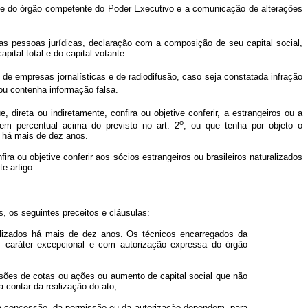
e do órgão competente do Poder Executivo e a comunicação de alterações
 das pessoas jurídicas, declaração com a composição de seu capital social,
pital total e do capital votante.
 de empresas jornalísticas e de radiodifusão, caso seja constatada infração
ou contenha informação falsa.
 direta ou indiretamente, confira ou objetive conferir, a estrangeiros ou a
o
, em percentual acima do previsto no art. 2
, ou que tenha por objeto o
s há mais de dez anos.
a ou objetive conferir aos sócios estrangeiros ou brasileiros naturalizados
e artigo.
, os seguintes preceitos e cláusulas:
ralizados há mais de dez anos. Os técnicos encarregados da
m caráter excepcional e com autorização expressa do órgão
essões de cotas ou ações ou aumento de capital social que não
 contar da realização do ato;
a da concessão, da permissão ou da autorização dependem, para