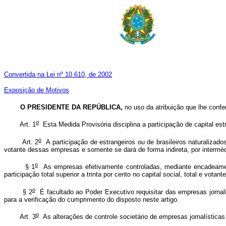
Convertida na Lei nº 10.610, de 2002
Exposição de Motivos
O PRESIDENTE DA REPÚBLICA,
no uso da
atribuição que lhe confe
o
Art. 1
Esta Medida Provisória disciplina a participação de capital est
o
Art. 2
A participação de estrangeiros ou de brasileiros naturalizados
votante dessas empresas e somente se dará de forma indireta, por intermédi
o
§ 1
As empresas efetivamente controladas, mediante encadeamento
participação total superior a trinta por cento no capital social, total e votan
o
§ 2
É facultado ao Poder Executivo requisitar das empresas jornalí
para a verificação do cumprimento do disposto neste artigo.
o
Art. 3
As alterações de controle societário de empresas jornalística