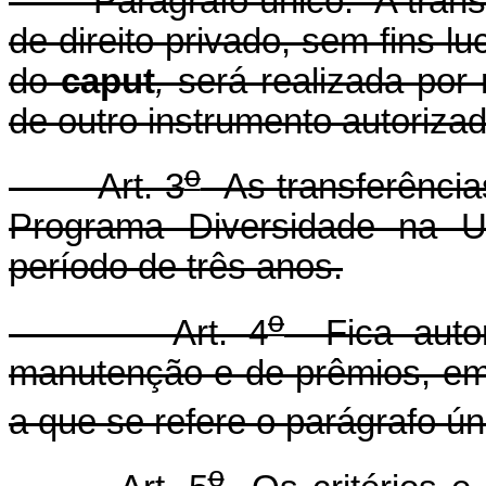
Parágrafo único. A transfe
de direito privado, sem fins l
do
caput
,
será realizada por
de outro instrumento autorizado
o
Art. 3
As transferência
Programa Diversidade na Un
período de três anos.
o
Art. 4
Fica autor
manutenção e de prêmios, em 
a que se refere o parágrafo úni
o