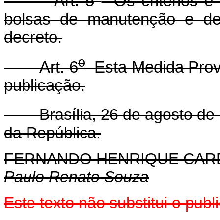
Art. 5
Os critérios e
bolsas de manutenção e de 
decreto.
o
Art. 6
Esta Medida Provi
publicação.
Brasília, 26 de agosto de 
da República.
FERNANDO HENRIQUE CA
Paulo Renato Souza
Este texto não substitui o pub