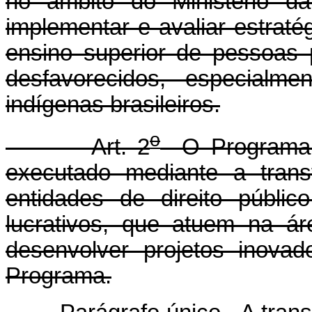
no âmbito do Ministério d
implementar e avaliar estrat
ensino superior de pessoas 
desfavorecidos, especialm
indígenas brasileiros.
o
Art. 2
O Programa D
executado mediante a trans
entidades de direito públic
lucrativos, que atuem na 
desenvolver projetos inovad
Programa.