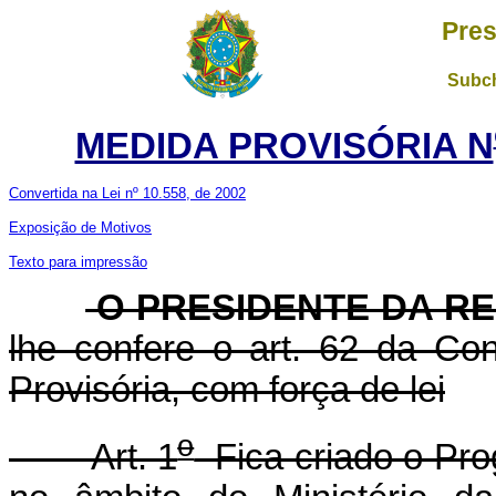
Pres
Subch
MEDIDA PROVISÓRIA N
Convertida na Lei nº 10.558, de 2002
Exposição de Motivos
Texto para impressão
O PRESIDENTE DA R
lhe confere o art. 62 da Con
Provisória, com força de lei
o
Art. 1
Fica criado o Pro