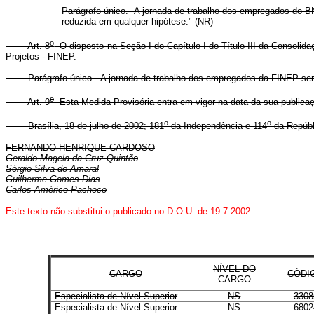
Parágrafo único. A jornada de trabalho dos empregados do BND
reduzida em qualquer hipótese." (NR)
o
Art. 8
O disposto na Seção I do Capítulo I do Título III da Consolid
Projetos - FINEP.
Parágrafo único. A jornada de trabalho dos empregados da FINEP será de 
o
Art. 9
Esta Medida Provisória entra em vigor na data da sua publica
o
o
Brasília, 18 de julho de 2002; 181
da Independência e 114
da Repúbl
FERNANDO HENRIQUE CARDOSO
Geraldo Magela da Cruz Quintão
Sérgio Silva do Amaral
Guilherme Gomes Dias
Carlos Américo Pacheco
Este texto não substitui o publicado no D.O.U. de 19.7.2002
NÍVEL DO
CARGO
CÓDI
CARGO
Especialista de Nível Superior
NS
3308
Especialista de Nível Superior
NS
6802