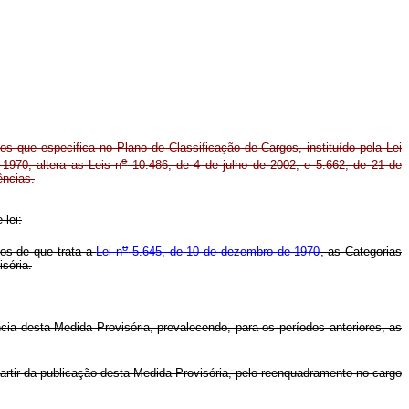
os que especifica no Plano de Classificação de Cargos, instituído pela Lei
o
1970, altera as Leis n
10.486, de 4 de julho de 2002, e 5.662, de 21 de
ências.
 lei:
o
gos de que trata a
Lei n
5.645, de 10 de dezembro de 1970
, as Categorias
sória.
ência desta Medida Provisória, prevalecendo, para os períodos anteriores, as
partir da publicação desta Medida Provisória, pelo reenquadramento no cargo