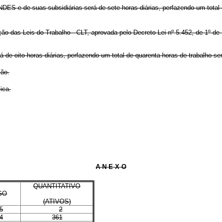
ES e de suas subsidiárias será de sete horas diárias, perfazendo um total 
ação das Leis do Trabalho - CLT, aprovada pelo Decreto-Lei nº 5.452, de 1º 
oito horas diárias, perfazendo um total de quarenta horas de trabalho se
ção.
ica.
A N E X O
QUANTITATIVO
GO
(ATIVOS)
5
2
4
361