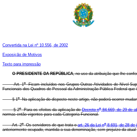
Convertida na Lei nº 10.556, de 2002
Exposição de Motivos
Texto para impressão
O PRESIDENTE DA REPÚBLICA
, no uso da atribuição que lhe confe
o
Art. 1
Ficam incluídos nos Grupos Outras Atividades de Nível Supe
Funcionais dos Quadros de Pessoal da Administração Pública Federal que i
o
§ 1
Na aplicação do disposto neste artigo, não poderá ocorrer mudan
o
o
§ 2
Para os efeitos da aplicação do
Decreto n
84.669, de 29 de ab
normas então vigentes para cada Categoria Funcional.
o
o
Art. 2
Os servidores de que trata o
art. 26 da Lei n
8.691, de 28 de 
anteriormente ocupado, mantida a sua denominação, sem prejuízo da atual 