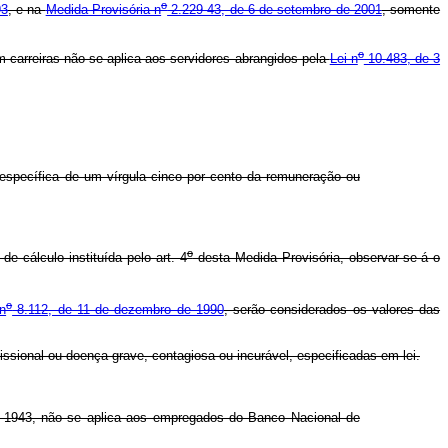
o
93
, e na
Medida Provisória n
2.229-43, de 6 de setembro de 2001
, somente
o
m carreiras não se aplica aos servidores abrangidos pela
Lei n
10.483, de 3
específica de um vírgula cinco por cento da remuneração ou
o
e cálculo instituída pelo art. 4
desta Medida Provisória, observar-se-á o
o
 n
8.112, de 11 de dezembro de 1990
, serão considerados os valores das
ssional ou doença grave, contagiosa ou incurável, especificadas em lei.
e 1943, não se aplica aos empregados do Banco Nacional de