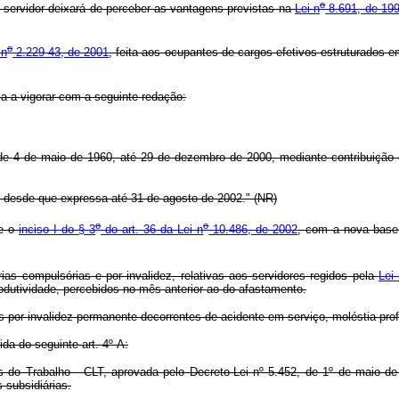
o
o servidor deixará de perceber as vantagens previstas na
Lei n
8.691, de 19
o
 n
2.229-43, de 2001
, feita aos ocupantes de cargos efetivos estruturados e
sa a vigorar com a seguinte redação:
e 4 de maio de 1960, até 29 de dezembro de 2000, mediante contribuição 
 I, desde que expressa até 31 de agosto de 2002." (NR)
o
o
re o
inciso I do § 3
do art. 36 da Lei n
10.486, de 2002
, com a nova base d
as compulsórias e por invalidez, relativas aos servidores regidos pela
Lei
odutividade, percebidos no mês anterior ao do afastamento.
 por invalidez permanente decorrentes de acidente em serviço, moléstia profi
da do seguinte art. 4º-A:
 do Trabalho - CLT, aprovada pelo Decreto-Lei nº 5.452, de 1º de maio d
subsidiárias.