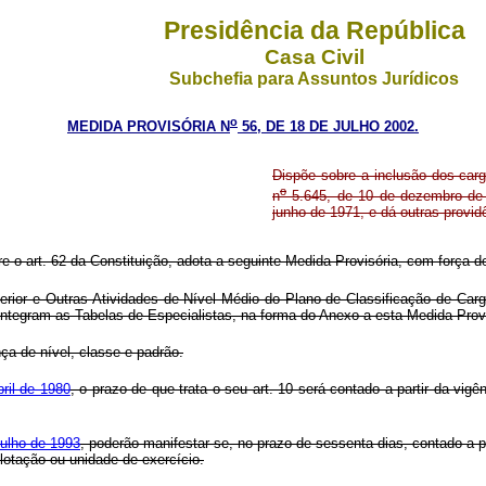
Presidência da República
Casa Civil
Subchefia para Assuntos Jurídicos
o
MEDIDA PROVISÓRIA N
56, DE 18 DE JULHO 2002.
Dispõe sobre a inclusão dos carg
o
n
5.645, de 10 de dezembro de 
junho de 1971, e dá outras provid
re o art. 62 da Constituição, adota a seguinte Medida Provisória, com força de
rior e Outras Atividades de Nível Médio do Plano de Classificação de Car
ntegram as Tabelas de Especialistas, na forma do Anexo a esta Medida Provi
ça de nível, classe e padrão.
ril de 1980
, o prazo de que trata o seu art. 10 será contado a partir da vig
julho de 1993
, poderão manifestar-se, no prazo de sessenta dias, contado a 
lotação ou unidade de exercício.