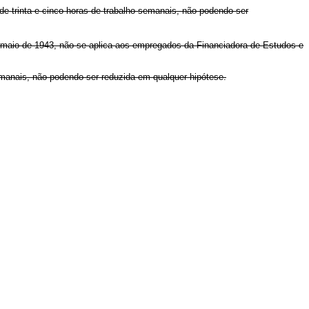
de trinta e cinco horas de trabalho semanais, não podendo ser
de maio de 1943, não se aplica aos empregados da Financiadora de Estudos e
manais, não podendo ser reduzida em qualquer hipótese.