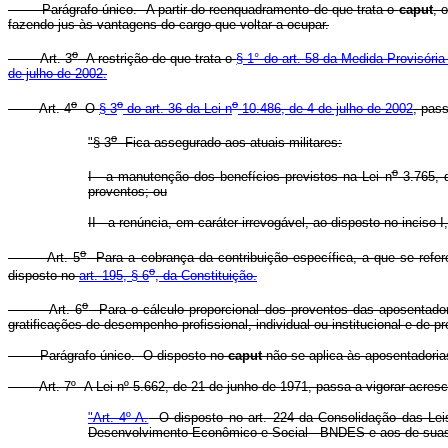
Parágrafo único. A partir do reenquadramento de que trata o
caput
, 
fazendo jus às vantagens do cargo que voltar a ocupar.
o
Art. 3
A restrição de que trata o
§ 1° do art. 58 da Medida Provisória
de julho de 2002.
o
o
o
Art. 4
O
§ 3
do art. 36 da Lei n
10.486, de 4 de julho de 2002
, pas
o
"§ 3
Fica assegurado aos atuais militares:
o
I - a manutenção dos benefícios previstos na Lei n
3.765, d
proventos; ou
II - a renúncia, em caráter irrevogável, ao disposto no inciso
o
Art. 5
Para a cobrança da contribuição específica, a que se refe
o
disposto no
art. 195, § 6
, da Constituição.
o
Art. 6
Para o cálculo proporcional dos proventos das aposentadori
gratificações de desempenho profissional, individual ou institucional
e de pr
Parágrafo único. O disposto no
caput
não se aplica às aposentadorias
Art. 7º A Lei nº 5.662, de 21 de junho de 1971, passa a vigorar acresci
"Art. 4º-A.
O disposto no art. 224 da Consolidação das Leis
Desenvolvimento Econômico e Social - BNDES e aos de suas 