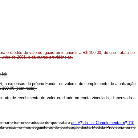
ra o crédito de valores iguais ou inferiores a R$ 100,00, de que trata a Lei
junho de 2001, e dá outras providências.
 lei:
, a expensas do próprio Fundo, os valores do complemento de atualização
$ 100,00 (cem reais).
 no ato de recebimento do valor creditado na conta vinculada, dispensada a
o
o
firmar o termo de adesão de que trata o
art. 6
da Lei Complementar n
110,
cela única, no mês seguinte ao de publicação desta Medida Provisória ou no