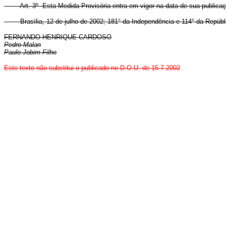
Art. 3º Esta Medida Provisória entra em vigor na data de sua publicaç
Brasília, 12 de julho de 2002; 181° da Independência e 114° da Repúbl
FERNANDO HENRIQUE CARDOSO
Pedro Malan
Paulo Jobim Filho
Este texto não substitui o publicado no D.O.U. de 15.7.2002