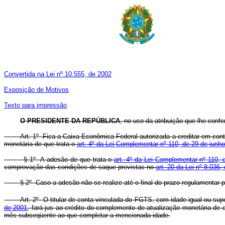
Convertida na Lei nº 10.555, de 2002
Exposição de Motivos
Texto para impressão
O PRESIDENTE DA REPÚBLICA
, no uso da atribuição que lhe confe
Art. 1º Fica a Caixa Econômica Federal autorizada a creditar em contas
monetária de que trata o
art. 4º da Lei Complementar nº 110, de 29 de junh
§ 1º A adesão de que trata o
art. 4º da Lei Complementar nº 110, 
comprovação das condições de saque previstas no
art. 20 da Lei nº 8.036
§ 2º Caso a adesão não se realize até o final do prazo regulamentar par
Art. 2º O titular de conta vinculada do FGTS, com idade igual ou superio
de 2001
, fará jus ao crédito do complemento de atualização monetária de 
mês subseqüente ao que completar a mencionada idade.