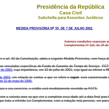
Presidência da República
Casa Civil
Subchefia para Assuntos Jurídicos
o
MEDIDA PROVISÓRIA N
55, DE 7 DE JULHO 2002.
Autoriza condições especiais pa
Complementar nº 110, de 29 de 
re o art. 62 da Constituição, adota a seguinte Medida Provisória, com força de
 vinculadas específicas do Fundo de Garantia do Tempo de Serviço - FGTS
o de 2001
, cuja importância, em 10 de julho de 2001, seja igual ou inferior a R
de 2001
, em relação às contas a que se refere o
caput
, será caracterizada
, de 11 de maio de 1990.
a o seu exercício, o crédito será imediatamente revertido ao FGTS.
r a setenta anos ou que vier a completar essa idade até a data final para 
que trata a referida Lei Complementar, com a redução nela prevista, em par