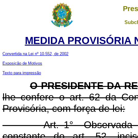
Pres
Subch
MEDIDA PROVISÓRIA 
Convertida na Lei nº 10.552, de 2002
Exposição de Motivos
Texto para impressão
O PRESIDENTE DA R
lhe confere o art. 62 da Con
Provisória, com força de lei:
Art. 1° Observada a co
constante do art. 52, inci