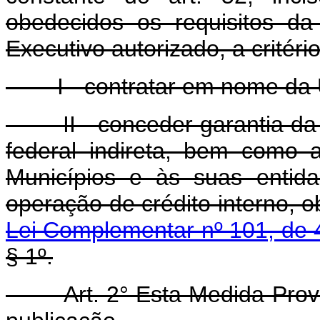
obedecidos os requisitos da
Executivo autorizado, a critéri
I - contratar em nome da Un
II - conceder garantia da U
federal indireta, bem como a
Municípios e às suas entida
operação de crédito interno, o
Lei Complementar nº 101, de 
§ 1º.
Art. 2° Esta Medida Provisó