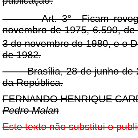
publicação.
Art. 3° Ficam revogad
novembro de 1975, 6.590, de
3 de novembro de 1980, e o D
de 1982.
Brasília, 28 de junho de 2
da República.
FERNANDO HENRIQUE CA
Pedro Malan
Este texto não substitui o pub