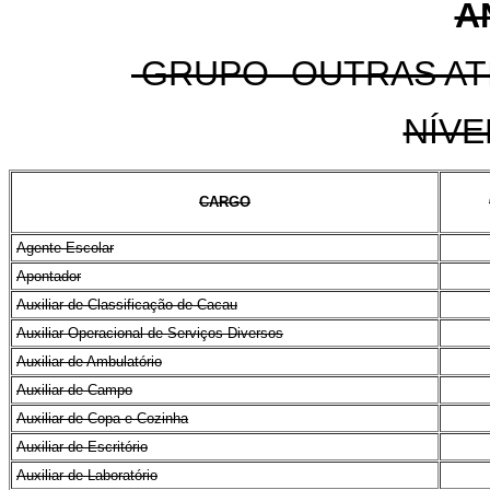
A
GRUPO -OUTRAS ATI
NÍVE
CARGO
Agente Escolar
Apontador
Auxiliar de Classificação de Cacau
Auxiliar Operacional de Serviços Diversos
Auxiliar de Ambulatório
Auxiliar de Campo
Auxiliar de Copa e Cozinha
Auxiliar de Escritório
Auxiliar de Laboratório