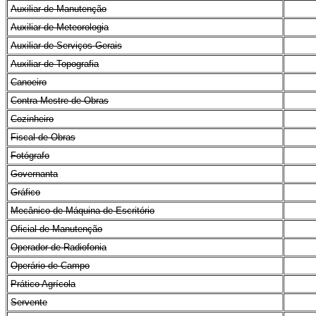
Auxiliar de Manutenção
Auxiliar de Meteorologia
Auxiliar de Serviços Gerais
Auxiliar de Topografia
Canoeiro
Contra Mestre de Obras
Cozinheiro
Fiscal de Obras
Fotógrafo
Governanta
Gráfico
Mecânico de Máquina de Escritório
Oficial de Manutenção
Operador de Radiofonia
Operário de Campo
Prático Agrícola
Servente