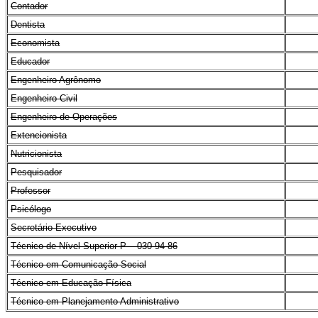
Contador
Dentista
Economista
Educador
Engenheiro Agrônomo
Engenheiro Civil
Engenheiro de Operações
Extencionista
Nutricionista
Pesquisador
Professor
Psicólogo
Secretário Executivo
Técnico de Nível Superior P – 030-94-86
Técnico em Comunicação Social
Técnico em Educação Física
Técnico em Planejamento Administrativo