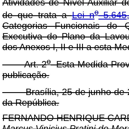
Atividades de Nível Auxiliar 
o
de que trata a
Lei n
5.645
Categorias Funcionais do
Executiva do Plano da Lavo
dos Anexos I, II e III a esta Me
o
Art. 2
Esta Medida Provi
publicação.
Brasília, 25 de junho de 
da República.
FERNANDO HENRIQUE CA
Marcus Vinicius Pratini de Mo