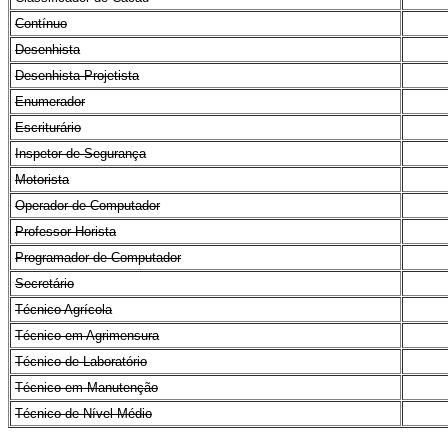
Contínuo
Desenhista
Desenhista Projetista
Enumerador
Escriturário
Inspetor de Segurança
Motorista
Operador de Computador
Professor Horista
Programador de Computador
Secretário
Técnico Agrícola
Técnico em Agrimensura
Técnico de Laboratório
Técnico em Manutenção
Técnico de Nível Médio