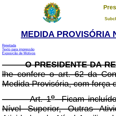
Pres
Subch
MEDIDA PROVISÓRIA 
Rejeitada
Texto para impressão
Exposição de Motivos
O PRESIDENTE DA REP
lhe confere o art. 62 da Con
Medida Provisória, com força d
o
Art. 1
Ficam incluído
Nível Superior, Outras Ati