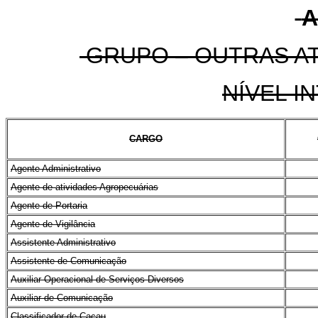
A
GRUPO – OUTRAS AT
NÍVEL I
CARGO
Agente Administrativo
Agente de atividades Agropecuárias
Agente de Portaria
Agente de Vigilância
Assistente Administrativo
Assistente de Comunicação
Auxiliar Operacional de Serviços Diversos
Auxiliar de Comunicação
Classificador de Cacau