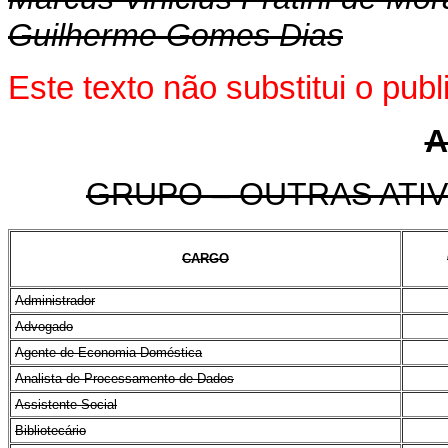
Guilherme Gomes Dias
Este texto não substitui o pu
A
GRUPO – OUTRAS ATIV
CARGO
Administrador
Advogado
Agente de Economia Doméstica
Analista de Processamento de Dados
Assistente Social
Bibliotecário