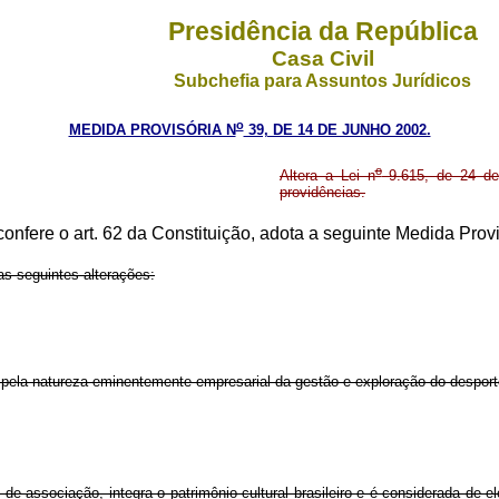
Presidência da República
Casa Civil
Subchefia para Assuntos Jurídicos
o
MEDIDA PROVISÓRIA N
39, DE 14 DE JUNHO 2002.
o
Altera a Lei n
9.615, de 24 de 
providências.
confere o art. 62 da Constituição, adota a seguinte Medida Provi
s seguintes alterações:
o pela natureza eminentemente empresarial da gestão e exploração do desporto
e associação, integra o patrimônio cultural brasileiro e é considerada de el