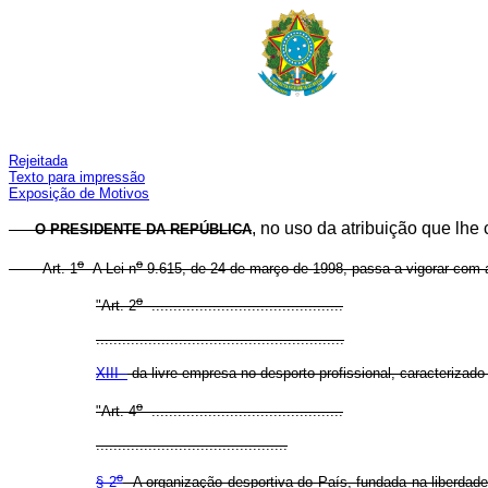
Rejeitada
Texto para impressão
Exposição de Motivos
, no uso da atribuição que lhe 
O PRESIDENTE DA REPÚBLICA
o
o
Art. 1
A Lei n
9.615, de 24 de março de 1998, passa a vigorar com a
o
"Art. 2
............................................
.........................................................
XIII -
da livre empresa no desporto profissional, caracterizad
o
"Art. 4
............................................
............................................
o
§ 2
A organização desportiva do País, fundada na liberdade d