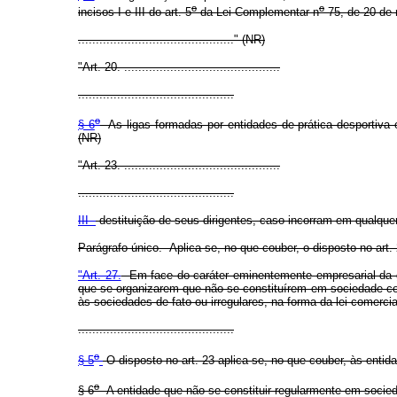
o
o
incisos I e III do art. 5
da Lei Complementar n
75, de 20 de 
............................................" (NR)
"Art. 20. ............................................
............................................
o
§ 6
As ligas formadas por entidades de prática desportiva e
(NR)
"Art. 23. ............................................
............................................
III -
destituição de seus dirigentes, caso incorram em qualquer
Parágrafo único. Aplica-se, no que couber, o disposto no art.
"Art. 27.
Em face do caráter eminentemente empresarial da ges
que se organizarem que não se constituírem em sociedade come
às sociedades de fato ou irregulares, na forma da lei comercia
............................................
o
§ 5
O disposto no art. 23 aplica-se, no que couber, às entid
o
§ 6
A entidade que não se constituir regularmente em socied