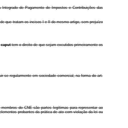
a Integrado de Pagamento de Impostos e Contribuições das
 de que tratam os incisos I e II do mesmo artigo, sem prejuízo
o
caput
tem o direito de que sejam excutidos primeiramente os
tuir-se regularmente em sociedade comercial, na forma do art.
os membros do CNE são partes legítimas para representar ao
s elementos probantes da prática de ato com violação da lei ou