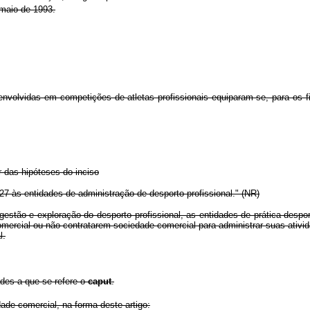
maio de 1993.
nvolvidas em competições de atletas profissionais equiparam-se, para os fi
 das hipóteses do inciso
 27 às entidades de administração de desporto profissional." (NR)
tão e exploração do desporto profissional, as entidades de prática desport
rcial ou não contratarem sociedade comercial para administrar suas atividad
l.
ades a que se refere o
caput
.
ade comercial, na forma deste artigo: