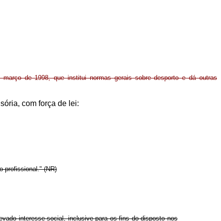
março de 1998, que institui normas gerais sobre desporto e dá outras
sória, com força de lei:
 profissional." (NR)
evado interesse social, inclusive para os fins do disposto nos