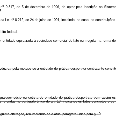
o
 n
9.317, de 5 de dezembro de 1996, de optar pela inscrição no Sistem
S;
o
 da Lei n
8.212, de 24 de julho de 1991, incidindo, no caso, as contribuições
;
bito federal.
entidade equiparada à sociedade comercial de fato ou irregular na forma d
 reduzida pela metade se a entidade de prática desportiva contratante consti
 qualquer sócio ou cotista de entidade de prática desportiva, bem assim 
s referidas no parágrafo único do art. 13, indicando os fatos concretos e o
o
guinte alteração, renumerando-se o atual parágrafo único para § 1
: