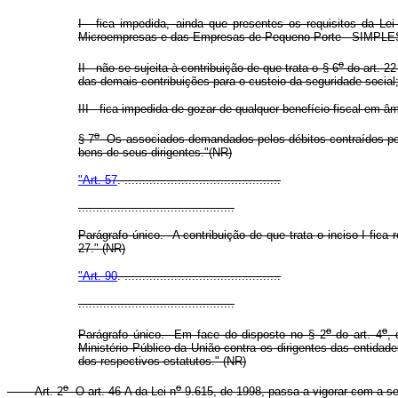
I - fica impedida, ainda que presentes os requisitos da Lei
Microempresas e das Empresas de Pequeno Porte - SIMPLE
o
II - não se sujeita à contribuição de que trata o § 6
do art. 22
das demais contribuições para o custeio da seguridade social
III - fica impedida de gozar de qualquer benefício fiscal em âm
o
§ 7
Os associados demandados pelos débitos contraídos por 
bens de seus dirigentes."(NR)
"Art. 57
. ............................................
............................................
Parágrafo único. A contribuição de que trata o inciso I fica
27." (NR)
"Art. 90
. ............................................
............................................
o
o
Parágrafo único. Em face do disposto no § 2
do art. 4
,
Ministério Público da União contra os dirigentes das entidade
dos respectivos estatutos." (NR)
o
o
Art. 2
O art. 46-A da Lei n
9.615, de 1998, passa a vigorar com a se