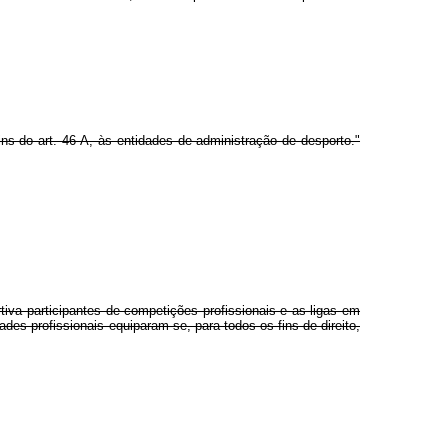
ns do art. 46-A, às entidades de administração de desporto."
iva participantes de competições profissionais e as ligas em
es profissionais equiparam-se, para todos os fins de direito,