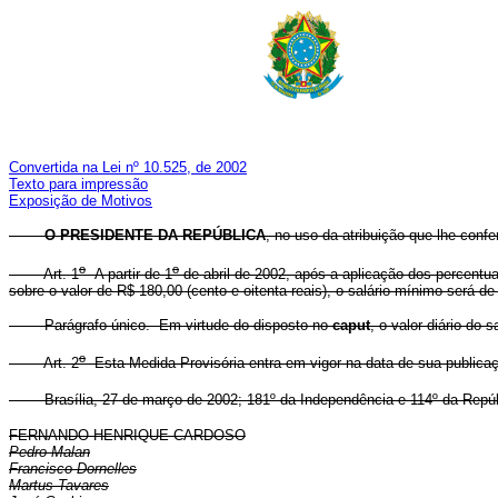
Convertida na Lei nº 10.525, de 2002
Texto para impressão
Exposição de Motivos
O PRESIDENTE DA REPÚBLICA
, no uso da atribuição que lhe confe
o
o
Art. 1
A partir de 1
de abril de 2002, após a aplicação dos percentuai
sobre o valor de R$ 180,00 (cento e oitenta reais), o salário mínimo será de
Parágrafo único. Em virtude do disposto no
caput
, o valor diário do
o
Art. 2
Esta Medida Provisória entra em vigor na data de sua publica
Brasília, 27 de março de 2002; 181º da Independência e 114º da Repúb
FERNANDO HENRIQUE CARDOSO
Pedro Malan
Francisco Dornelles
Martus Tavares