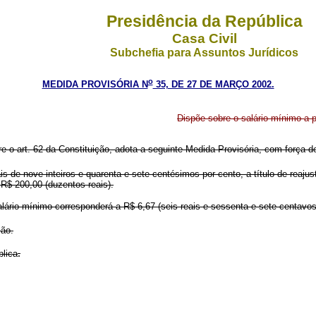
Presidência da República
Casa Civil
Subchefia para Assuntos Jurídicos
o
MEDIDA PROVISÓRIA N
35, DE 27 DE MARÇO 2002.
Dispõe sobre o salário mínimo a pa
re o art. 62 da Constituição, adota a seguinte Medida Provisória, com força de
s de nove inteiros e quarenta e sete centésimos por cento, a título de reajust
 R$ 200,00 (duzentos reais).
 salário mínimo corresponderá a R$ 6,67 (seis reais e sessenta e sete centavo
ção.
.
lica