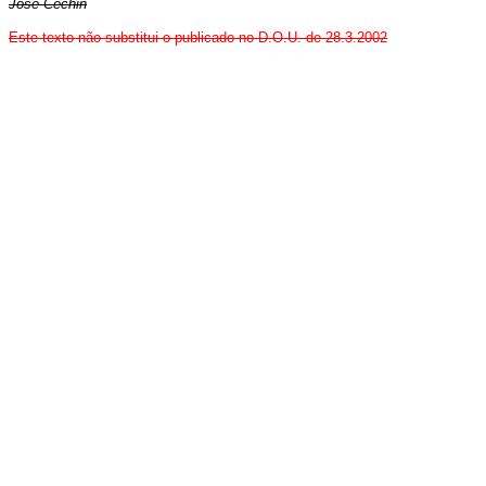
José Cechin
Este texto não substitui o publicado no D.O.U. de 28.3.2002