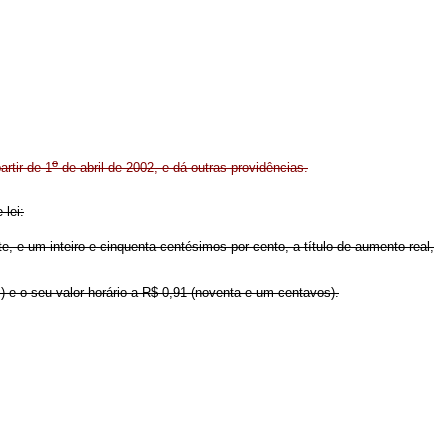
o
rtir de 1
de abril de 2002, e dá outras providências.
 lei:
e, e um inteiro e cinquenta centésimos por cento, a título de aumento real,
s) e o seu valor horário a R$ 0,91 (noventa e um centavos).