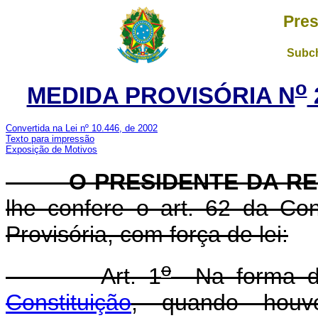
Pres
Subch
o
MEDIDA PROVISÓRIA N
Convertida na Lei nº 10.446, de 2002
Texto para impressão
Exposição de Motivos
O PRESIDENTE DA RE
lhe confere o art. 62 da Con
Provisória, com força de lei:
o
Art. 1
Na forma 
Constituição
, quando houve