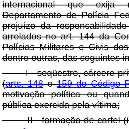
internacional que exija
Departamento de Polícia Fed
prejuízo da responsabilidad
arrolados no art. 144 da Con
Polícias Militares e Civis do
dentre outras, das seguintes i
I - seqüestro, cárcere priv
(
arts. 148
e
159 do Código P
motivação política ou quan
pública exercida pela vítima;
II - formação de cartel (incis