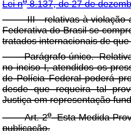
o
Lei n
8.137, de 27 de dezemb
III - relativas à violação a
Federativa do Brasil se compr
tratados internacionais de que 
Parágrafo único. Relativame
no inciso I, atendidos os pre
de Polícia Federal poderá pr
desde que requeira tal pro
Justiça em representação fun
o
Art. 2
Esta Medida Provi
publicação.