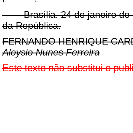
Brasília, 24 de janeiro de 
da República.
FERNANDO HENRIQUE CA
Aloysio Nunes Ferreira
Este texto não substitui o pu