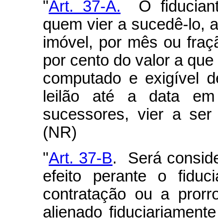
"
Art. 37-A.
O fiduciante
quem vier a sucedê-lo, a
imóvel, por mês ou fraç
por cento do valor a que 
computado e exigível 
leilão até a data em
sucessores, vier a ser
(NR)
"
Art. 37-B
. Será conside
efeito perante o fidu
contratação ou a pror
alienado fiduciariament