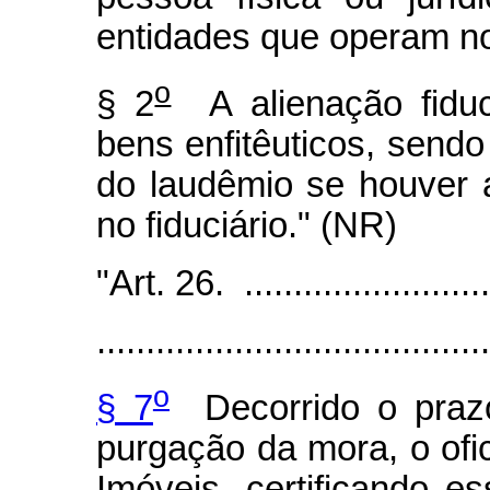
entidades que operam no
o
§ 2
A alienação fiduc
bens enfitêuticos, send
do laudêmio se houver a
no fiduciário." (NR)
"Art. 26. ...........................
........................................
o
§ 7
Decorrido o prazo
purgação da mora, o ofi
Imóveis, certificando es