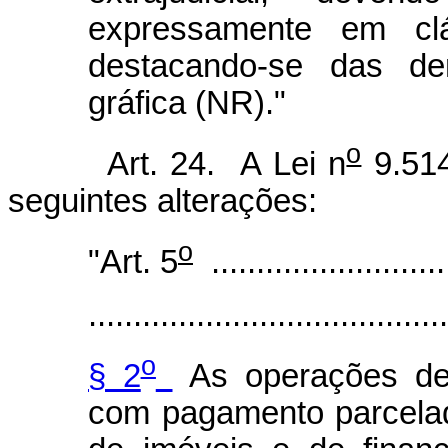
expressamente em cláu
destacando-se das de
gráfica (NR)."
o
Art. 24. A Lei n
9.514
seguintes alterações:
o
"Art. 5
...........................
........................................
o
§ 2
As operações de 
com pagamento parcelad