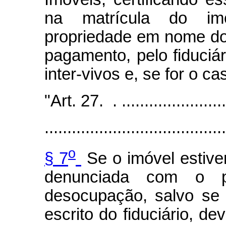
na matrícula do im
propriedade em nome do f
pagamento, pelo fiduciá
inter-vivos e, se for o c
"Art. 27. . .........................
........................................
o
§ 7
Se o imóvel estive
denunciada com o p
desocupação, salvo se 
escrito do fiduciário, d