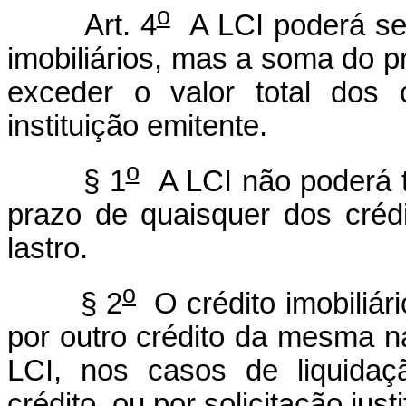
o
Art. 4
A LCI poderá ser
imobiliários, mas a soma do p
exceder o valor total dos 
instituição emitente.
o
§ 1
A LCI não poderá t
prazo de quaisquer dos crédi
lastro.
o
§ 2
O crédito imobiliár
por outro crédito da mesma na
LCI, nos casos de liquidaç
crédito, ou por solicitação just