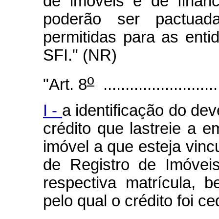
de imóveis e de financ
poderão ser pactua
permitidas para as enti
SFI." (NR)
o
"Art. 8
...........................
I -
a identificação do de
crédito que lastreie a 
imóvel a que esteja vinc
de Registro de Imóvei
respectiva matrícula,
pelo qual o crédito foi ce