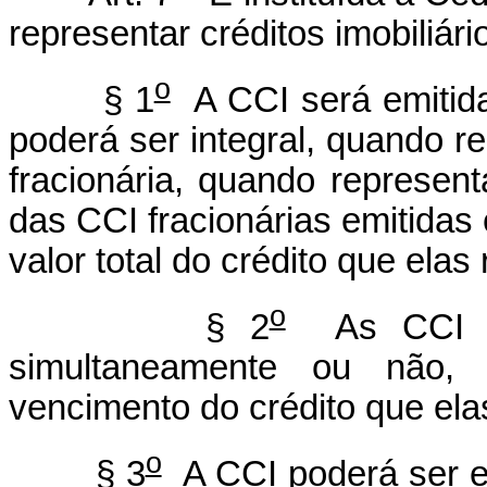
representar créditos imobiliári
o
§ 1
A CCI será emitida 
poderá ser integral, quando re
fracionária, quando represen
das CCI fracionárias emitidas
valor total do crédito que ela
o
§ 2
As CCI fra
simultaneamente ou não,
vencimento do crédito que ela
o
§ 3
A CCI poderá ser em