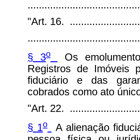
.....................................
"Art. 16. ...........................
........................................
o
§ 3
Os emolumentos
Registros de Imóveis 
fiduciário e das gara
cobrados como ato único
"Art. 22. ...........................
o
§ 1
A alienação fiduci
pessoa física ou juríd