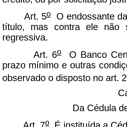
o
Art. 5
O endossante da 
título, mas contra ele não 
regressiva.
o
Art. 6
O Banco Centra
prazo mínimo e outras condiç
observado o disposto no art. 2
Ca
Da Cédula de 
o
Art. 7
É instituída a Céd