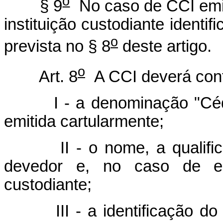
o
§ 9
No caso de CCI emiti
instituição custodiante identif
o
prevista no § 8
deste artigo.
o
Art. 8
A CCI deverá cont
I - a denominação "Cédula 
emitida cartularmente;
II - o nome, a qualificaç
devedor e, no caso de em
custodiante;
III - a identificação do imó