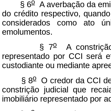
o
§ 6
A averbação da emis
do crédito respectivo, quando
considerados como ato ún
emolumentos.
o
§ 7
A constrição 
representado por CCI será ef
custodiante ou mediante apree
o
§ 8
O credor da CCI de
constrição judicial que reca
imobiliário representado por aq