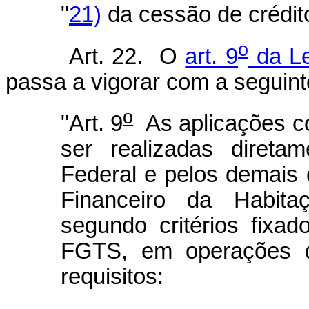
"
21)
da cessão de crédito
o
Art. 22. O
art. 9
da Le
passa a vigorar com a seguint
o
"Art. 9
As aplicações c
ser realizadas direta
Federal e pelos demais 
Financeiro da Habita
segundo critérios fixa
FGTS, em operações q
requisitos: