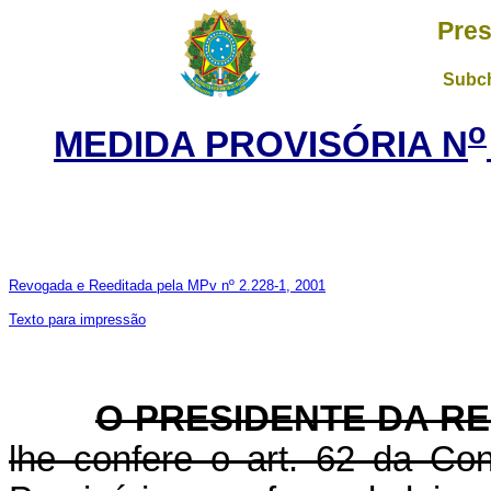
Pres
Subch
o
MEDIDA PROVISÓRIA N
Revogada e Reeditada pela MPv nº 2.228-1, 2001
Texto para impressão
O PRESIDENTE DA R
lhe confere o art. 62 da Con