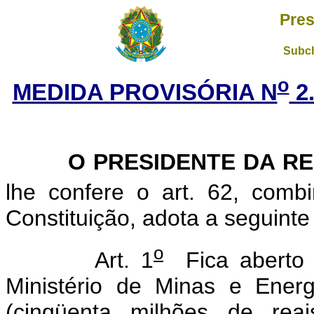
Pres
Subch
o
MEDIDA PROVISÓRIA N
2.
O PRESIDENTE DA REP
lhe confere o art. 62, com
Constituição, adota a seguinte
o
Art. 1
Fica aberto c
Ministério de Minas e Ener
(cinqüenta milhões de rea