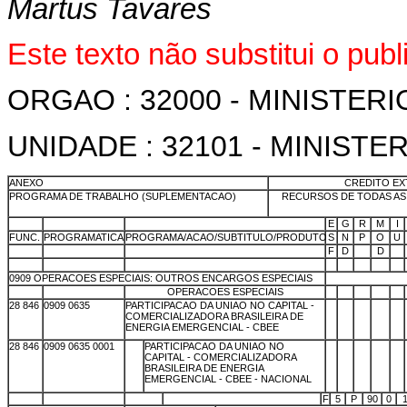
Martus Tavares
Este texto não substitui o pu
ORGAO : 32000 - MINISTER
UNIDADE : 32101 - MINISTE
ANEXO
CREDITO E
PROGRAMA DE TRABALHO (SUPLEMENTACAO)
RECURSOS DE TODAS AS 
m
m
m
E
G
R
M
I
FUNC.
PROGRAMATICA
PROGRAMA/ACAO/SUBTITULO/PRODUTO
S
N
P
O
U
m
m
m
F
D
m
D
m
m
m
m
m
m
m
m
m
0909 OPERACOES ESPECIAIS: OUTROS ENCARGOS ESPECIAIS
m
m
OPERACOES ESPECIAIS
m
m
m
m
m
28 846
0909 0635
PARTICIPACAO DA UNIAO NO CAPITAL -
m
m
m
m
m
COMERCIALIZADORA BRASILEIRA DE
ENERGIA EMERGENCIAL - CBEE
28 846
0909 0635 0001
m
PARTICIPACAO DA UNIAO NO
m
m
m
m
m
CAPITAL - COMERCIALIZADORA
BRASILEIRA DE ENERGIA
EMERGENCIAL - CBEE - NACIONAL
m
m
m
m
F
5
P
90
0