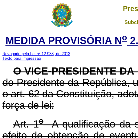
Pres
Subch
o
MEDIDA PROVISÓRIA N
2.
Revogado pela Lei nº 12.933, de 2013
Texto para impressão
O VICE-PRESIDENTE DA
do Presidente da República, u
o art. 62 da Constituição, ado
força de lei:
o
Art. 1
A qualificação da s
efeito de obtenção de event