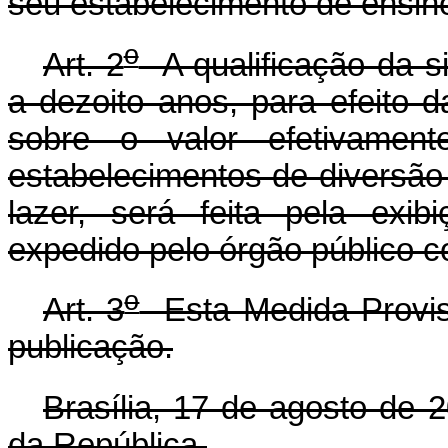
seu estabelecimento de ensin
o
Art. 2
A qualificação da s
a dezoito anos, para efeito 
sobre o valor efetivamen
estabelecimentos de diversão 
lazer, será feita pela exi
expedido pelo órgão público 
o
Art. 3
Esta Medida Provisó
publicação.
Brasília, 17 de agosto de 
da República.