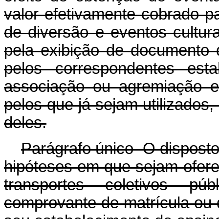
valor efetivamente cobrado p
de diversão e eventos culturai
pela exibição de documento d
pelos correspondentes est
associação ou agremiação es
pelos que já sejam utilizados
deles.
Parágrafo único O dispost
hipóteses em que sejam ofere
transportes coletivos pú
comprovante de matrícula ou d