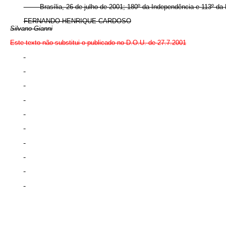
Brasília, 26 de julho de 2001; 180º da Independência e 113º da 
FERNANDO HENRIQUE CARDOSO
Silvano Gianni
Este texto não substitui o publicado no D.O.U. de 27.7.2001