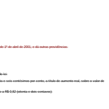
de 1º de abril de 2001, e dá outras providências.
e lei:
a e seis centésimos por cento, a título de aumento real, sobre o valor de
io a R$ 0,82 (oitenta e dois centavos).