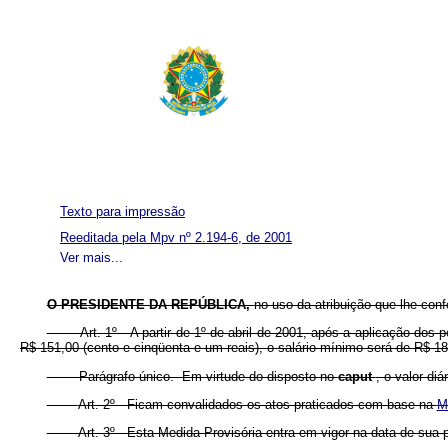
Texto para impressão
Reeditada pela Mpv nº 2.194-6, de 2001
Ver mais...
O PRESIDENTE DA REPÚBLICA,
no uso da atribuição que lhe conf
Art. 1º A partir de 1º de abril de 2001, após a aplicação dos perce
R$ 151,00 (cento e cinqüenta e um reais), o salário mínimo será de R$ 180
Parágrafo único. Em virtude do disposto no
caput
, o valor di
Art. 2º Ficam convalidados os atos praticados com base na
M
Art. 3º Esta Medida Provisória entra em vigor na data de sua p