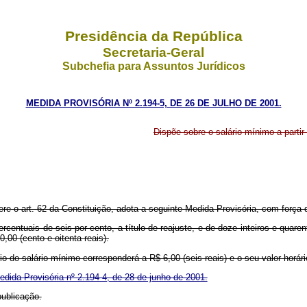
Presidência da República
Secretaria-Geral
Subchefia para Assuntos Jurídicos
MEDIDA PROVISÓRIA Nº 2.194-5, DE 26 DE JULHO DE 2001.
Dispõe sobre o salário mínimo a partir 
ere o art. 62 da Constituição, adota a seguinte Medida Provisória, com força d
ntuais de seis por cento, a título de reajuste, e de doze inteiros e quarent
,00 (cento e oitenta reais).
ário do salário mínimo corresponderá a R$ 6,00 (seis reais) e o seu valor horár
edida Provisória nº 2.194-4, de 28 de junho de 2001.
ublicação.