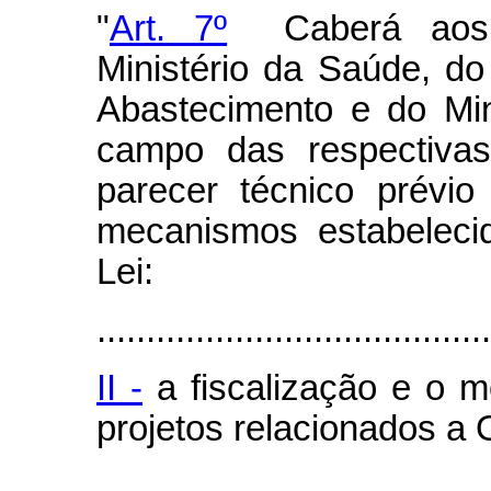
"
Art. 7º
Caberá aos ó
Ministério da Saúde, do 
Abastecimento e do Min
campo das respectivas
parecer técnico prévi
mecanismos estabeleci
Lei:
........................................
II -
a fiscalização e o m
projetos relacionados a
........................................