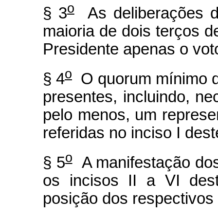
o
§ 3
As deliberações d
maioria de dois terços 
Presidente apenas o vot
o
§ 4
O quorum mínimo d
presentes, incluindo, n
pelo menos, um represe
referidas no inciso I dest
o
§ 5
A manifestação dos
os incisos II a VI des
posição dos respectivos