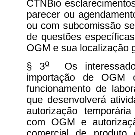
CTNBio esclarecimentos
parecer ou agendament
ou com subcomissão seto
de questões específicas
OGM e sua localização g
o
§ 3
Os interessados
importação de OGM ou
funcionamento de labora
que desenvolverá ativ
autorização temporári
com OGM e autorizaçã
comercial de produto