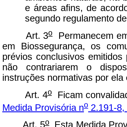
e áreas afins, de acord
segundo regulamento des
o
Art. 3
Permanecem em vi
em Biossegurança, os comu
prévios conclusivos emitido
não contrariarem o dispos
instruções normativas por ela
o
Art. 4
Ficam convalidad
o
Medida Provisória n
2.191-8, 
o
Art. 5
Esta Medida Provi