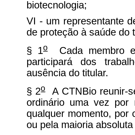
biotecnologia;
VI - um representante d
de proteção à saúde do t
o
§ 1
Cada membro efet
participará dos traba
ausência do titular.
o
§ 2
A CTNBio reunir-se
ordinário uma vez por 
qualquer momento, por 
ou pela maioria absolut