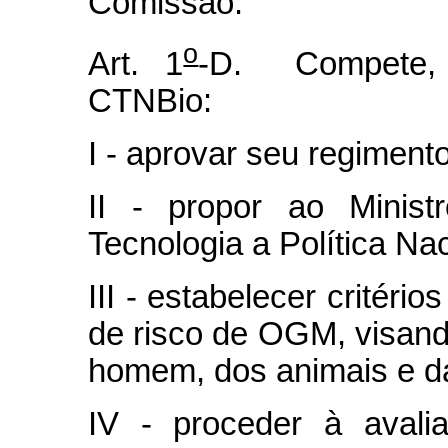
Comissão.
o
Art. 1
-D. Compete, e
CTNBio:
I - aprovar seu regimento
II - propor ao Minis
Tecnologia a Política Na
III - estabelecer critéri
de risco de OGM, visand
homem, dos animais e da
IV - proceder à avali