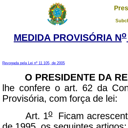
Pres
Subch
o
MEDIDA PROVISÓRIA N
Revogada pela Lei nº 11.105, de 2005
O PRESIDENTE DA RE
lhe confere o art. 62 da Con
Provisória, com força de lei:
o
Art. 1
Ficam acrescenta
de 1995, os seguintes artigos: