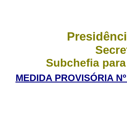
Presidênci
Secre
Subchefia para
MEDIDA PROVISÓRIA Nº 