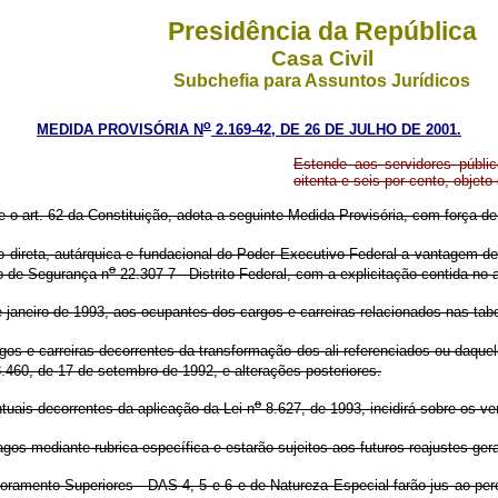
Presidência da República
Casa Civil
Subchefia para Assuntos Jurídicos
o
MEDIDA PROVISÓRIA N
2.169-42, DE 26 DE JULHO DE 2001.
Estende aos servidores públic
oitenta e seis por cento, objet
e o art. 62 da Constituição, adota a seguinte Medida Provisória, com força de 
 direta, autárquica e fundacional do Poder Executivo Federal a vantagem de v
o
o de Segurança n
22.307-7 - Distrito Federal, com a explicitação contida n
 janeiro de 1993, aos ocupantes dos cargos e carreiras relacionados nas tab
os e carreiras decorrentes da transformação dos ali referenciados ou daquel
.460, de 17 de setembro de 1992, e alterações posteriores.
o
tuais decorrentes da aplicação da Lei n
8.627, de 1993, incidirá sobre os v
gos mediante rubrica específica e estarão sujeitos aos futuros reajustes ger
ento Superiores - DAS 4, 5 e 6 e de Natureza Especial farão jus ao percen