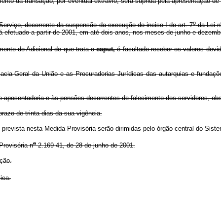
rumento da transação, por eventual extravio, será suprida pela apresentação
o
erviço, decorrente da suspensão da execução do inciso I do art. 7
da Lei n
rá efetuado a partir de 2001, em até dois anos, nos meses de junho e dezemb
mento do Adicional de que trata o
caput,
é facultado receber os valores devid
cia-Geral da União e as Procuradorias Jurídicas das autarquias e fundaçõe
 aposentadoria e às pensões decorrentes de falecimento dos servidores, obs
zo de trinta dias da sua vigência.
vista nesta Medida Provisória serão dirimidas pelo órgão central do Siste
o
rovisória n
2.169-41, de 28 de junho de 2001.
ção.
ica.