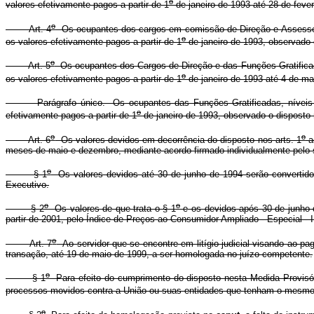
o
valores efetivamente pagos a partir de 1
de janeiro de 1993 até 28 de fever
o
Art. 4
Os ocupantes dos cargos em comissão de Direção e Assessorame
o
os valores efetivamente pagos a partir de 1
de janeiro de 1993, observado 
o
Art. 5
Os ocupantes dos Cargos de Direção e das Funções Gratificadas, 
o
os valores efetivamente pagos a partir de 1
de janeiro de 1993 até 4 de ma
Parágrafo único. Os ocupantes das Funções Gratificadas, níveis 7, 8 
o
efetivamente pagos a partir de 1
de janeiro de 1993, observado o disposto 
o
o
Art. 6
Os valores devidos em decorrência do disposto nos arts. 1
a
meses de maio e dezembro, mediante acordo firmado individualmente pelo s
o
§ 1
Os valores devidos até 30 de junho de 1994 serão convertidos
Executivo.
o
o
§ 2
Os valores de que trata o § 1
e os devidos após 30 de junho d
partir de 2001, pelo Índice de Preços ao Consumidor Ampliado - Especial - 
o
Art. 7
Ao servidor que se encontre em litígio judicial visando ao p
transação, até 19 de maio de 1999, a ser homologada no juízo competente.
o
§ 1
Para efeito do cumprimento do disposto nesta Medida Provisóri
processos movidos contra a União ou suas entidades que tenham o mesmo 
o