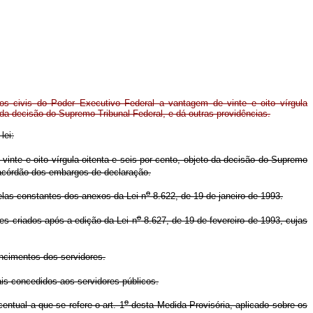
os civis do Poder Executivo Federal a vantagem de vinte e oito vírgula
o da decisão do Supremo Tribunal Federal, e dá outras providências.
lei:
inte e oito vírgula oitenta e seis por cento, objeto da decisão do Supremo
o acórdão dos embargos de declaração.
o
elas constantes dos anexos da Lei n
8.622, de 19 de janeiro de 1993.
o
es criados após a edição da Lei n
8.627, de 19 de fevereiro de 1993, cujas
encimentos dos servidores.
ais concedidos aos servidores públicos.
o
tual a que se refere o art. 1
desta Medida Provisória, aplicado sobre os