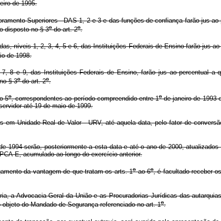
eiro de 1995.
nto Superiores - DAS 1, 2 e 3 e das funções de confiança farão jus ao pe
o
o
o disposto no § 3
do art. 2
.
níveis 1, 2, 3, 4, 5 e 6, das Instituições Federais de Ensino farão jus ao p
io de 1998.
e 9, das Instituições Federais de Ensino, farão jus ao percentual a qu
o
o
no § 3
do art. 2
.
o
o
o 5
, correspondentes ao período compreendido entre 1
de janeiro de 1993 e
ervidor até 19 de maio de 1999.
 em Unidade Real de Valor - URV, até aquela data, pelo fator de conversã
e 1994 serão, posteriormente a esta data e até o ano de 2000, atualizados
IPCA-E, acumulado ao longo do exercício anterior.
o
o
agamento da vantagem de que tratam os arts. 1
ao 6
, é facultado receber o
a, a Advocacia-Geral da União e as Procuradorias Jurídicas das autarquias 
o
objeto do Mandado de Segurança referenciado no art. 1
.