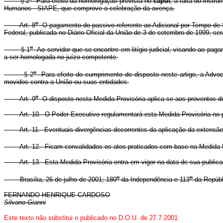
§ 2
Para efeito da homologação prevista no
caput
, a falta do inst
Humanos - SIAPE, que comprove a celebração da avença.
o
Art. 8
O pagamento do passivo referente ao Adicional por Tempo de S
Federal, publicada no Diário Oficial da União de 3 de setembro de 1999, se
o
§ 1
Ao servidor que se encontre em litígio judicial, visando ao paga
a ser homologada no juízo competente.
o
§ 2
Para efeito do cumprimento do disposto neste artigo, a Advoca
movidos contra a União ou suas entidades.
o
Art. 9
O disposto nesta Medida Provisória aplica-se aos proventos de
Art. 10. O Poder Executivo regulamentará esta Medida Provisória no pra
Art. 11. Eventuais divergências decorrentes da aplicação da extensão pre
Art. 12. Ficam convalidados os atos praticados com base na Medida P
Art. 13. Esta Medida Provisória entra em vigor na data de sua publica
o
o
Brasília, 26 de julho de 2001; 180
da Independência e 113
da Repúbl
FERNANDO HENRIQUE CARDOSO
Silvano Gianni
Este texto não substitui o publicado no D.O.U. de 27.7.2001