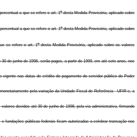
o
rcentual a que se refere o art. 1
desta Medida Provisória, aplicado sobre
o
ercentual a que se refere o art. 1
desta Medida Provisória, aplicado sobre
o
e se refere o art. 1
desta Medida Provisória, aplicado sobre os valores
 30 de junho de 1998, serão pagos, a partir de 1999, em até sete anos, nos
o vigente nas datas de crédito do pagamento do servidor público do Poder
 monetariamente pela variação da Unidade Fiscal de Referência - UFIR e, a
s valores devidos até 30 de junho de 1998, pela via administrativa, firmando
e fundações públicas federais ficam autorizadas a celebrar transação nos