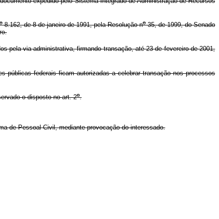
 de documento expedido pelo Sistema Integrado de Administração de Recursos
o
o
8.162, de 8 de janeiro de 1991, pela Resolução n
35, de 1999, do Senado
ro.
os pela via administrativa, firmando transação, até 23 de fevereiro de 2001,
s públicas federais ficam autorizadas a celebrar transação nos processos
o
ervado o disposto no art. 2
.
ma de Pessoal Civil, mediante provocação do interessado.