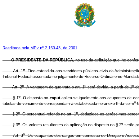
Reeditada pela MPv nº 2.169-43, de 2001
O PRESIDENTE DA REPÚBLICA
, no uso da atribuição que lhe confer
o
Art. 1
Fica estendida aos servidores públicos civis da Administração
Tribunal Federal assentada no julgamento do Recurso Ordinário no Mandad
o
o
o
Art. 2
A vantagem de que trata o art. 1
será devida, a partir de 1
de
o
§ 1
O disposto no
caput
aplica-se igualmente aos ocupantes de carg
o
tabelas de vencimento correspondam à estabelecida no anexo II da Lei n
8
o
o
§ 2
O percentual referido no art. 1
, deduzidos os acréscimos percen
o
o
§ 3
Os valores resultantes da aplicação do disposto no § 2
serão pa
o
Art. 3
Os ocupantes dos cargos em comissão de Direção e Assessoram