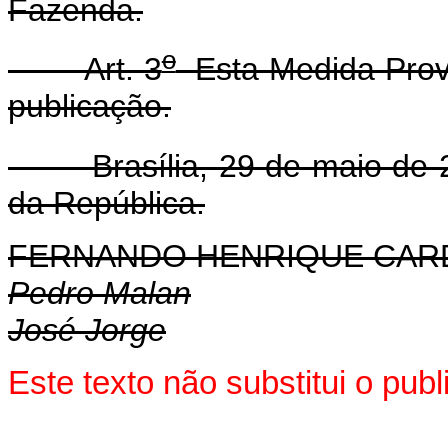
Fazenda.
o
Art. 3
Esta Medida Provi
publicação.
Brasília, 29 de maio de 2
da República.
FERNANDO HENRIQUE CA
Pedro Malan
José Jorge
Este texto não substitui o pu