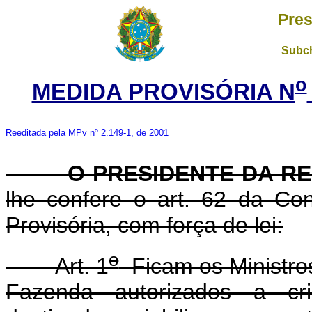
Pres
Subch
o
MEDIDA PROVISÓRIA N
Reeditada pela MPv nº 2.149-1, de 2001
O PRESIDENTE DA REP
lhe confere o art. 62 da Con
Provisória, com força de lei:
o
Art. 1
Ficam os Ministros
Fazenda autorizados a c