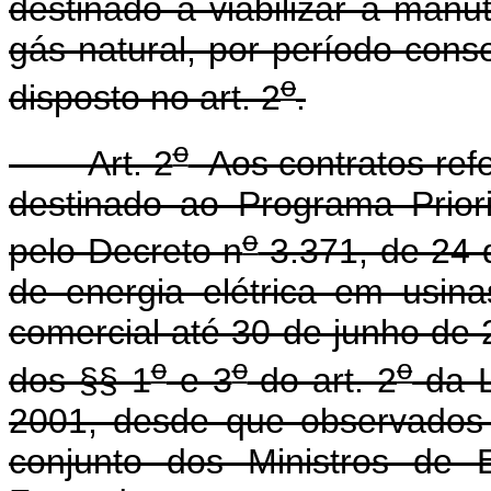
destinado a viabilizar a man
gás natural, por período con
o
disposto no art. 2
.
o
Art. 2
Aos contratos refe
destinado ao Programa Priorit
o
pelo Decreto n
3.371, de 24 
de energia elétrica em usin
comercial até 30 de junho de 
o
o
o
dos §§ 1
e 3
do art. 2
da L
2001, desde que observados 
conjunto dos Ministros de