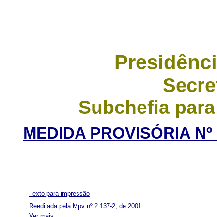
Presidênci
Secre
Subchefia para
MEDIDA PROVISÓRIA Nº 2
Texto para impressão
Reeditada pela Mpv nº 2.137-2, de 2001
Ver mais...