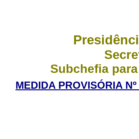
Presidênci
Secre
Subchefia para
MEDIDA PROVISÓRIA Nº 