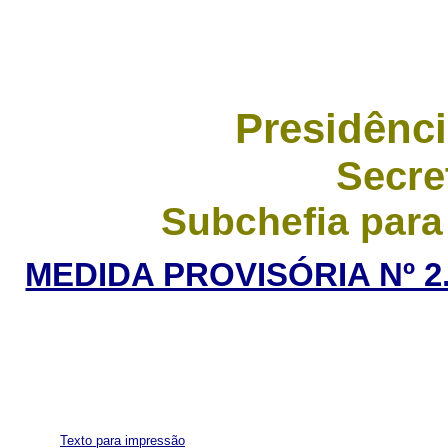
Presidênci
Secre
Subchefia para
MEDIDA PROVISÓRIA Nº 2.1
Texto para impressão