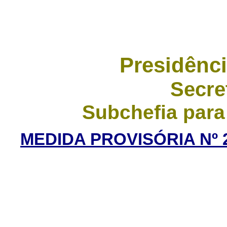
Presidênci
Secre
Subchefia para
MEDIDA PROVISÓRIA Nº 2