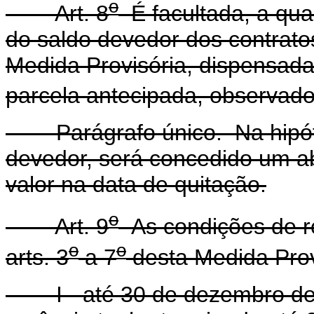
o
Art. 8
É facultada, a qua
do saldo devedor dos contrato
Medida Provisória, dispensada
parcela antecipada, observado o
Parágrafo único. Na hipótes
devedor, será concedido um ab
valor na data de quitação.
o
Art. 9
As condições de r
o
o
arts. 3
a 7
desta Medida Provi
I - até 30 de dezembro de 1