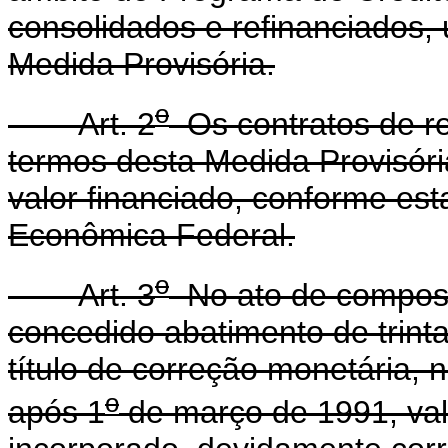
consolidados e refinanciados,
Medida Provisória.
o
Art. 2
Os contratos de re
termos desta Medida Provisóri
valor financiado, conforme es
Econômica Federal.
o
Art. 3
No ato de composi
concedido abatimento de trinta
título de correção monetária, 
o
após 1
de março de 1991, val