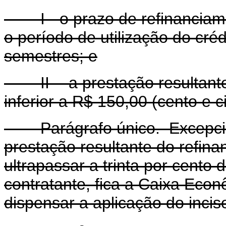
I - o prazo de refinanciame
o período de utilização do cr
semestres; e
II - a prestação resultante
inferior a R$ 150,00 (cento e c
Parágrafo único. Excepcion
prestação resultante do refina
ultrapassar a trinta por cento 
contratante, fica a Caixa Eco
dispensar a aplicação do inciso