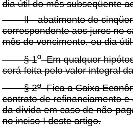
dia útil do mês subseqüente a
II - abatimento de cinqüent
correspondente aos juros no 
mês de vencimento, ou dia útil
o
§ 1
Em qualquer hipótes
será feita pelo valor integral 
o
§ 2
Fica a Caixa Econômi
contrato de refinanciamento e 
da dívida em caso de não-pag
no inciso I deste artigo.