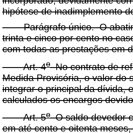
incorporado, devidamente corri
hipótese de inadimplemento do
Parágrafo único. O abatime
trinta e cinco por cento no ca
com todas as prestações em d
o
Art. 4
No contrato de ref
Medida Provisória, o valor do
integrar o principal da dívida
calculados os encargos devidos
o
Art. 5
O saldo devedor co
em até cento e oitenta meses,