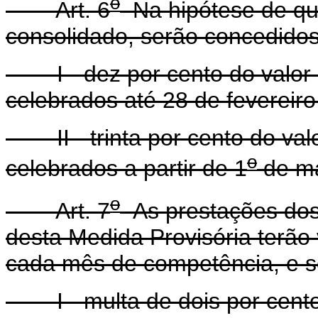
o
Art. 6
Na hipótese de qui
consolidado, serão concedidos
I - dez por cento do valor d
celebrados até 28 de fevereiro
II - trinta por cento do valo
o
celebrados a partir de 1
de ma
o
Art. 7
As prestações dos 
desta Medida Provisória terão 
cada mês de competência, e so
I - multa de dois por cento