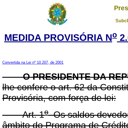
Pres
Subch
o
MEDIDA PROVISÓRIA N
2.
Convertida na Lei nº 10.207, de 2001
O PRESIDENTE DA REP
lhe confere o art. 62 da Const
Provisória, com força de lei:
o
Art. 1
Os saldos devedor
âmbito do Programa de Crédit