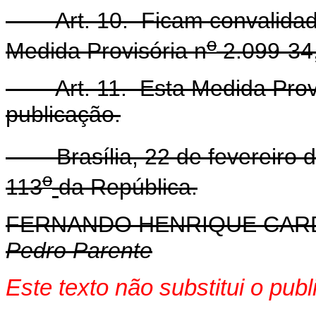
Art. 10. Ficam convalidados
o
Medida Provisória n
2.099-34,
Art. 11. Esta Medida Provis
publicação.
Brasília, 22 de fevereiro d
o
113
da República.
FERNANDO HENRIQUE CA
Pedro Parente
Este texto não substitui o pu