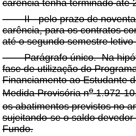
carência tenha terminado até 
II - pelo prazo de noventa 
carência, para os contratos co
até o segundo semestre letivo
Parágrafo único. Na hipóte
fase de utilização do Program
Financiamento ao Estudante do
o
Medida Provisória n
1.972-10,
os abatimentos previstos no ar
sujeitando-se o saldo devedor 
Fundo.