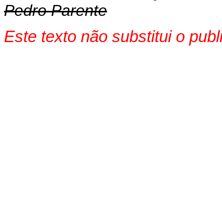
Pedro Parente
Este texto não substitui o pu