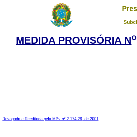
Pres
Subch
o
MEDIDA PROVISÓRIA N
Revogada e Reeditada pela MPv nº 2.174-26, de 2001