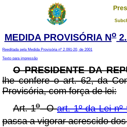
Pres
Subch
o
MEDIDA PROVISÓRIA N
2.
Reeditada pela Medida Provisória nº 2.091-20, de 2001
Texto para impressão
O PRESIDENTE DA REP
lhe confere o art. 62, da Co
Provisória, com força de lei:
o
Art. 1
O
art. 1º da Lei n
passa a vigorar acrescido dos