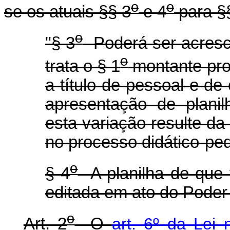
o
o
se os atuais §§ 3
e 4
para §
o
"§ 3
Poderá ser acresci
o
trata o § 1
montante pro
a título de pessoal e d
apresentação de plani
esta variação resulte d
no processo didático-pe
o
§ 4
A planilha de que t
editada em ato do Poder
o
Art. 2
O
art. 6º da Lei