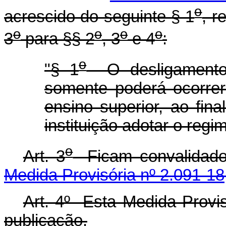
o
acrescido do seguinte § 1
, r
o
o
o
o
3
para §§ 2
, 3
e 4
:
o
"§ 1
O desligamento 
somente poderá ocorrer 
ensino superior, ao fin
instituição adotar o regi
o
Art. 3
Ficam convalidado
Medida Provisória nº 2.091-1
Art. 4º Esta Medida Provis
publicação.