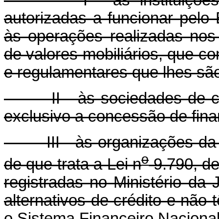
I - às instituições fina
autorizadas a funcionar pelo
às operações realizadas nos 
de valores mobiliários, que c
e regulamentares que lhes são
II - às sociedades de créd
exclusivo a concessão de fin
III - às organizações da so
o
de que trata a Lei n
9.790, de
registradas no Ministério da
alternativos de crédito e não
o Sistema Financeiro Nacional