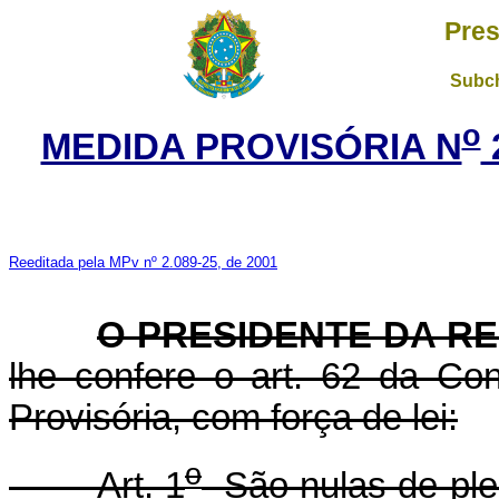
Pres
Subch
o
MEDIDA PROVISÓRIA N
Reeditada pela MPv nº 2.089-25, de 2001
O PRESIDENTE DA RE
lhe confere o art. 62 da Con
Provisória, com força de lei:
o
Art. 1
São nulas de plen