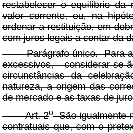
restabelecer o equilíbrio da 
valor corrente, ou, na hipó
ordenar a restituição, em dob
com juros legais a contar da 
Parágrafo único. Para a co
excessivos, considerar-s
circunstâncias da celebraç
natureza, a origem das corre
de mercado e as taxas de juro
o
Art. 2
São igualmente nu
contratuais que, com o pretext