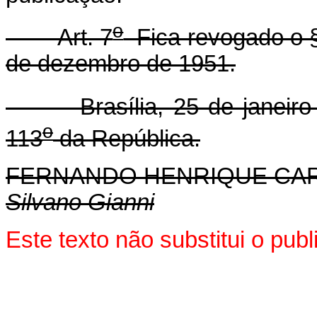
o
Art. 7
Fica revogado o 
de dezembro de 1951.
Brasília, 25 de janeiro 
o
113
da República.
FERNANDO HENRIQUE CA
Silvano Gianni
Este texto não substitui o pu