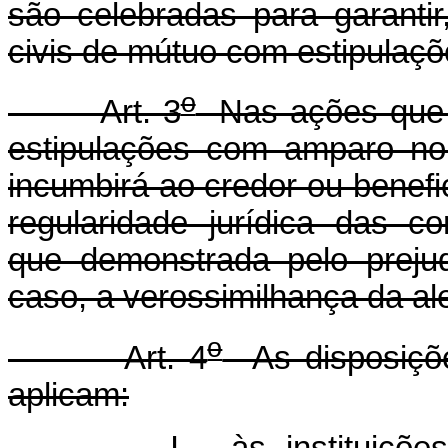
são celebradas para garantir,
civis de mútuo com estipulaçõ
o
Art. 3
Nas ações que v
estipulações com amparo no 
incumbirá ao credor ou benefi
regularidade jurídica das c
que demonstrada pelo prejud
caso, a verossimilhança da al
o
Art. 4
As disposiçõe
aplicam: