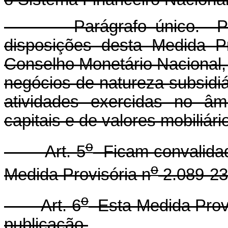
Parágrafo único. Poder
disposições desta Medida Pr
Conselho Monetário Nacional,
negócios de natureza subsidi
atividades exercidas no âm
capitais e de valores mobiliári
o
Art. 5
Ficam convalidad
o
Medida Provisória n
2.089-23
o
Art. 6
Esta Medida Provi
publicação.