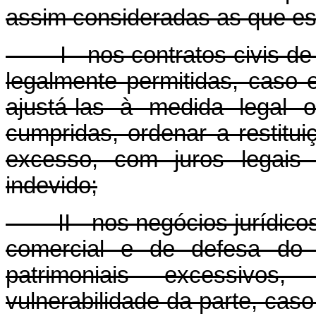
assim consideradas as que e
I - nos contratos civis de m
legalmente permitidas, caso 
ajustá-las à medida legal 
cumpridas, ordenar a restitu
excesso, com juros legais
indevido;
II - nos negócios jurídicos 
comercial e de defesa do 
patrimoniais excessivos
vulnerabilidade da parte, caso