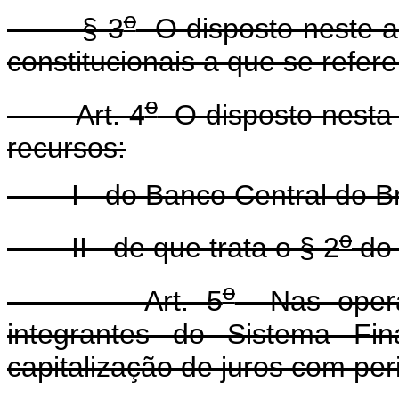
o
§ 3
O disposto neste ar
constitucionais a que se refere
o
Art. 4
O disposto nesta 
recursos:
I - do Banco Central do Bra
o
II - de que trata o § 2
do 
o
Art. 5
Nas operaçõ
integrantes do Sistema Fin
capitalização de juros com per