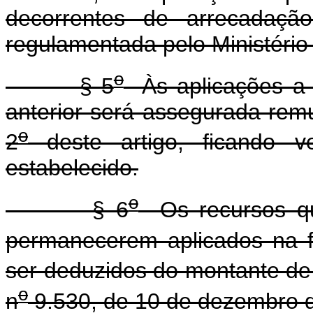
decorrentes de arrecadação
regulamentada pelo Ministério
o
§ 5
Às aplicações a p
anterior será assegurada rem
o
2
deste artigo, ficando v
estabelecido.
o
§ 6
Os recursos que
permanecerem aplicados na 
ser deduzidos do montante de q
o
n
9.530, de 10 de dezembro 