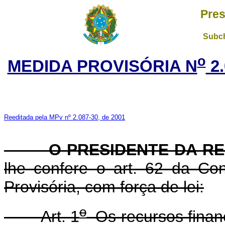
Pres
Subch
o
MEDIDA PROVISÓRIA N
2.
Reeditada pela MPv nº 2.087-30, de 2001
O PRESIDENTE DA REP
lhe confere o art. 62 da Con
Provisória, com força de lei:
o
Art. 1
Os recursos financ