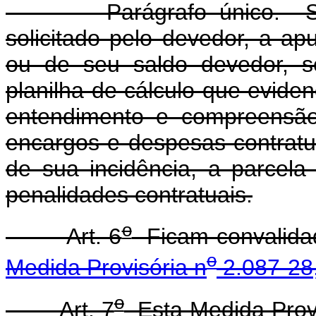
Parágrafo único. Semp
solicitado pelo devedor, a ap
ou de seu saldo devedor, s
planilha de cálculo que eviden
entendimento e compreensão,
encargos e despesas contratuai
de sua incidência, a parcel
penalidades contratuais.
o
Art. 6
Ficam convalidad
o
Medida Provisória n
2.087-28,
o
Art. 7
Esta Medida Provi