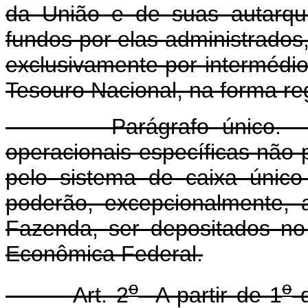
da União e de suas autarqui
fundos por elas administrado
exclusivamente por intermédi
Tesouro Nacional, na forma r
Parágrafo único. Nos c
operacionais específicas não
pelo sistema de caixa único
poderão, excepcionalmente, a
Fazenda, ser depositados no
Econômica Federal.
o
o
Art. 2
A partir de 1
d