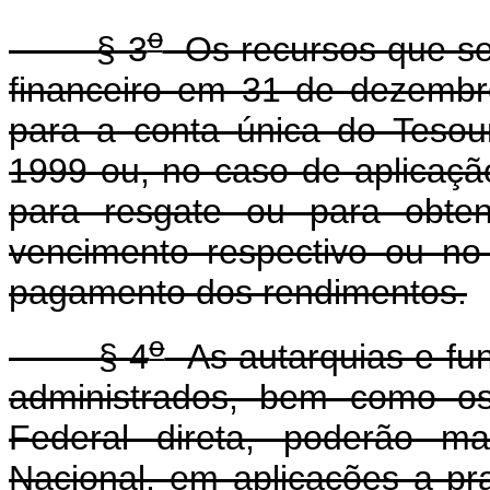
o
§ 3
Os recursos que se
financeiro em 31 de dezembr
para a conta única do Tesou
1999 ou, no caso de aplicaçã
para resgate ou para obte
vencimento respectivo ou no
pagamento dos rendimentos.
o
§ 4
As autarquias e fun
administrados, bem como os
Federal direta, poderão m
Nacional, em aplicações a praz