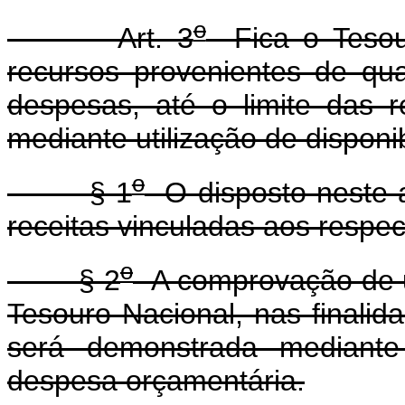
o
Art. 3
Fica o Tesour
recursos provenientes de qu
despesas, até o limite das r
mediante utilização de disponi
o
§ 1
O disposto neste a
receitas vinculadas aos respect
o
§ 2
A comprovação de ut
Tesouro Nacional, nas finalida
será demonstrada mediante
despesa orçamentária.