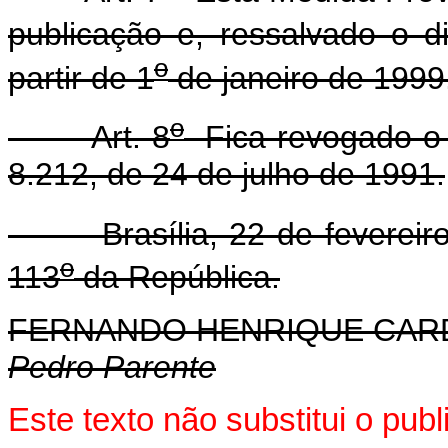
publicação e, ressalvado o d
o
partir de 1
de janeiro de 1999
o
Art. 8
Fica revogado o p
8.212, de 24 de julho de 1991.
Brasília, 22 de fevereiro
o
113
da República.
FERNANDO HENRIQUE CA
Pedro Parente
Este texto não substitui o pu