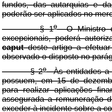
fundos, das autarquias e da
poderão ser aplicados no merc
o
§ 1
O Ministro d
excepcionais, poderá autori
caput
deste artigo a efetuar
observado o disposto no parágr
o
§ 2
Às entidades a q
possuem, em 15 de dezembro
para realizar aplicações fin
assegurada a remuneração d
exceder à incidente sobre a co