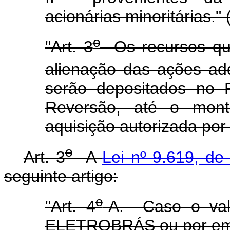
acionárias minoritárias."
o
"Art. 3
Os recursos que
alienação das ações adq
serão depositados no 
Reversão, até o monta
aquisição autorizada por 
o
Art. 3
A
Lei nº 9.619, de
seguinte artigo:
o
"Art. 4
-A. Caso o valo
ELETROBRÁS ou por emp