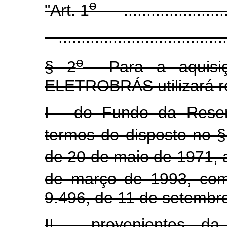
o
"Art. 1
..........................
......................................
o
§ 2
Para a aquisiçã
ELETROBRÁS utilizará r
I - do Fundo da Reser
termos do disposto no §
de 20 de maio de 1971, a
de março de 1993, com
9.496, de 11 de setembr
II - provenientes da 