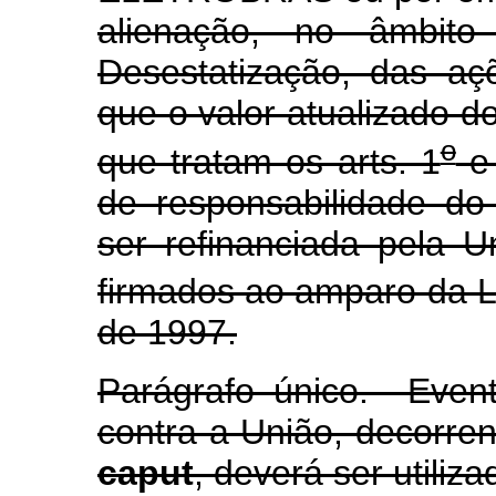
alienação, no âmbit
Desestatização, das a
que o valor atualizado 
o
que tratam os arts. 1
e
de responsabilidade d
ser refinanciada pela U
firmados ao amparo da L
de 1997.
Parágrafo único. Even
contra a União, decorren
caput
, deverá ser utiliza