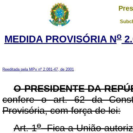
Pres
Subch
o
MEDIDA PROVISÓRIA N
2.
Reeditada pela MPv nº 2.081-47, de 2001
O PRESIDENTE DA REPÚ
confere o art. 62 da Const
Provisória, com força de lei:
o
Art. 1
Fica a União autoriza