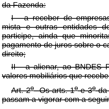
da Fazenda:
I - a receber de empresa
mista e outras entidades d
participe, ainda que minorit
pagamento de juros sobre o ca
direito;
II - a alienar, ao BNDES 
valores mobiliários que receber
o
o
o
Art. 2
Os arts. 1
e 3
d
passam a vigorar com a segui