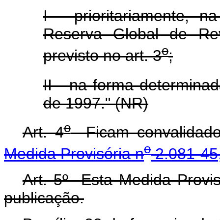
I - prioritariamente,
Reserva Global de Re
o
previsto no art. 3
;
II - na forma determinad
de 1997." (NR)
o
Art. 4
Ficam convalidados
o
Medida Provisória n
2.081-45,
Art. 5º Esta Medida Provis
publicação.