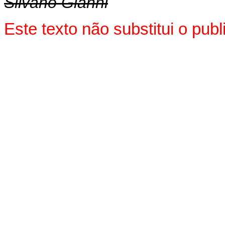
Silvano Gianni
Este texto não substitui o pu