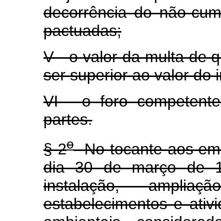
decorrência do não-cum
pactuadas;
V - o valor da multa de q
ser superior ao valor do 
VI - o foro competente 
partes.
o
§ 2
No tocante aos emp
dia 30 de março de 19
instalação, ampli
estabelecimentos e ativi