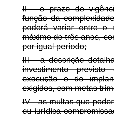
II - o prazo de vigên
função da complexidade
poderá variar entre o
máximo de três anos, co
por igual período;
III - a descrição detal
investimento previst
execução e de implan
exigidos, com metas trim
IV - as multas que podem
ou jurídica compromissa