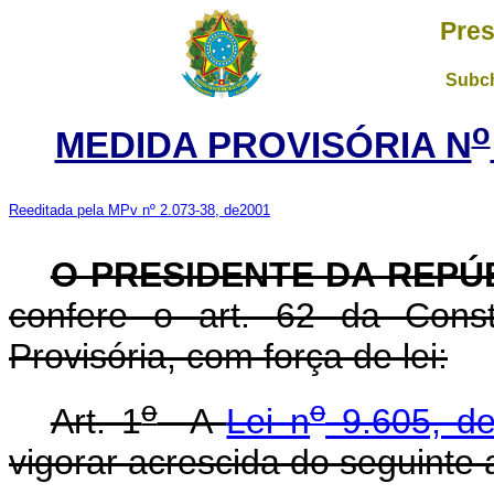
Pres
Subch
o
MEDIDA PROVISÓRIA N
Reeditada pela MPv nº 2.073-38, de2001
O PRESIDENTE DA REPÚ
confere o art. 62 da Const
Provisória, com força de lei:
o
o
Art. 1
A
Lei n
9.605, de
vigorar acrescida do seguinte a