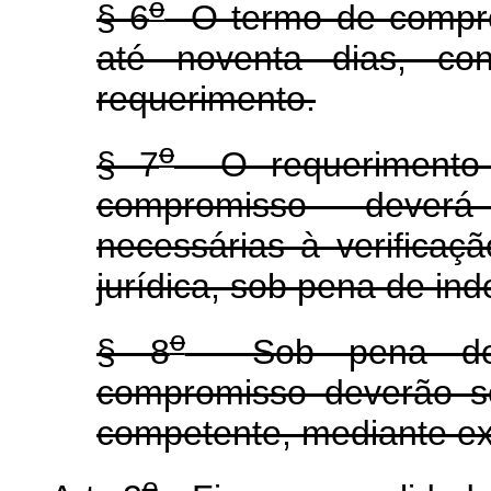
o
§ 6
O termo de compro
até noventa dias, con
requerimento.
o
§ 7
O requerimento 
compromisso dever
necessárias à verificaçã
jurídica, sob pena de ind
o
§ 8
Sob pena de i
compromisso deverão se
competente, mediante ext
o