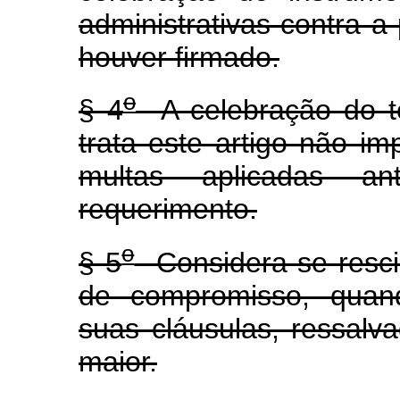
administrativas contra a 
houver firmado.
o
§ 4
A celebração do t
trata este artigo não i
multas aplicadas an
requerimento.
o
§ 5
Considera-se rescin
de compromisso, quan
suas cláusulas, ressalva
maior.