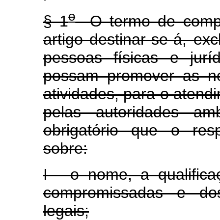
o
§ 1
O termo de compro
artigo destinar-se-á, ex
pessoas físicas e jur
possam promover as ne
atividades, para o atend
pelas autoridades amb
obrigatório que o res
sobre:
I - o nome, a qualific
compromissadas e dos 
legais;