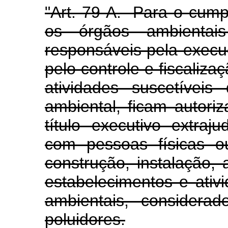
"Art. 79-A. Para o cump
os órgãos ambientai
responsáveis pela execu
pelo controle e fiscaliz
atividades suscetívei
ambiental, ficam autori
título executivo extraj
com pessoas físicas ou
construção, instalação,
estabelecimentos e ativi
ambientais, considerad
poluidores.