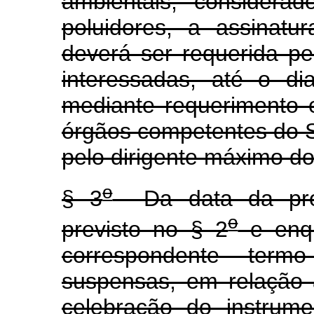
ambientais, considerad
poluidores, a assinat
deverá ser requerida pel
interessadas, até o d
mediante requerimento e
órgãos competentes do 
pelo dirigente máximo do
o
§ 3
Da data da proto
o
previsto no § 2
e enqu
correspondente term
suspensas, em relação
celebração do instrum