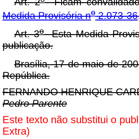
Art. 2
Ficam convalidados
o
Medida Provisória n
2.073-36,
o
Art. 3
Esta Medida Provisó
publicação.
Brasília, 17 de maio de 20
República.
FERNANDO HENRIQUE CA
Pedro Parente
Este texto não substitui o pu
Extra)