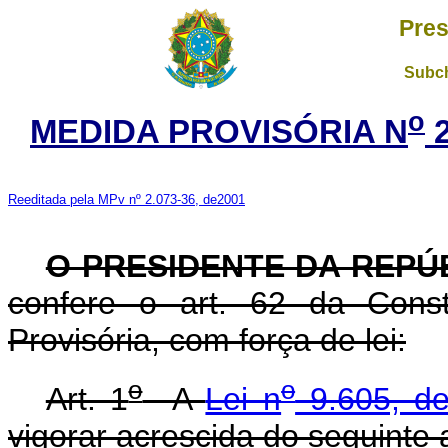
Pres
Subch
o
MEDIDA PROVISÓRIA N
2
Reeditada pela MPv nº 2.073-36, de2001
O PRESIDENTE DA REPÚ
confere o art. 62 da Const
Provisória, com força de lei:
o
o
Art. 1
A
Lei n
9.605, de
vigorar acrescida do seguinte a