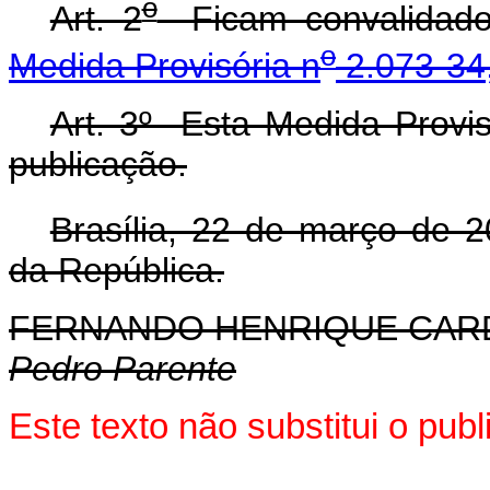
o
Art. 2
Ficam convalidados
o
Medida Provisória n
2.073-34,
Art. 3º Esta Medida Provis
publicação.
Brasília, 22 de março de 
da República.
FERNANDO HENRIQUE CA
Pedro Parente
Este texto não substitui o pu