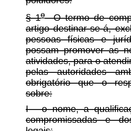
poluidores.
o
§ 1
O termo de compro
artigo destinar-se-á, ex
pessoas físicas e jur
possam promover as ne
atividades, para o atend
pelas autoridades amb
obrigatório que o res
sobre:
I - o nome, a qualific
compromissadas e dos 
legais;