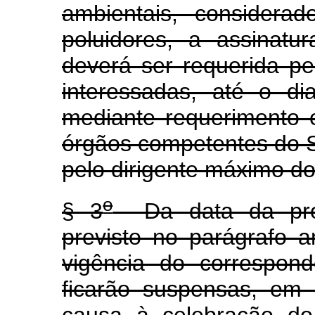
ambientais, considerad
poluidores, a assinat
deverá ser requerida pel
interessadas, até o d
mediante requerimento e
órgãos competentes do 
pelo dirigente máximo do
o
§ 3
Da data da proto
previsto no parágrafo a
vigência do correspon
ficarão suspensas, em