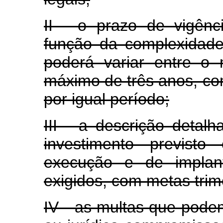
II - o prazo de vigên
função da complexidade
poderá variar entre o
máximo de três anos, co
por igual período;
III - a descrição detal
investimento previst
execução e de implan
exigidos, com metas trim
IV - as multas que podem