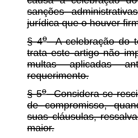
causa à celebração do
sanções administrativ
jurídica que o houver fir
o
§ 4
A celebração do t
trata este artigo não i
multas aplicadas an
requerimento.
o
§ 5
Considera-se rescin
de compromisso, quan
suas cláusulas, ressalva
maior.