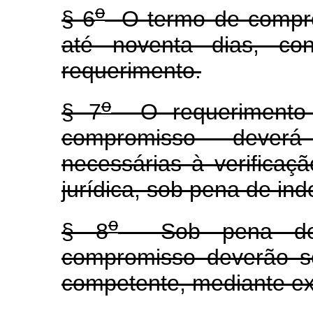
o
§ 6
O termo de compro
até noventa dias, con
requerimento.
o
§ 7
O requerimento 
compromisso dever
necessárias à verificaçã
jurídica, sob pena de ind
o
§ 8
Sob pena de i
compromisso deverão se
competente, mediante ext