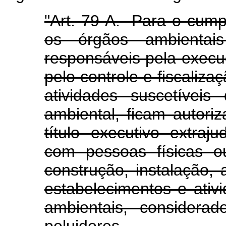
"Art. 79-A. Para o cump
os órgãos ambientai
responsáveis pela execu
pelo controle e fiscaliz
atividades suscetívei
ambiental, ficam autori
título executivo extraj
com pessoas físicas ou
construção, instalação,
estabelecimentos e ativi
ambientais, considerad