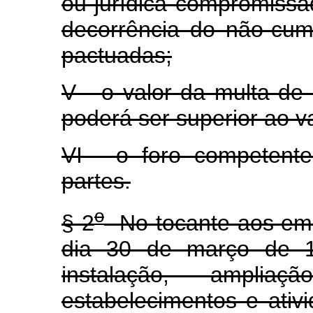
ou jurídica compromissa
decorrência do não-cum
pactuadas;
V - o valor da multa de 
poderá ser superior ao va
VI - o foro competente 
partes.
o
§ 2
No tocante aos emp
dia 30 de março de 19
instalação, ampli
estabelecimentos e ativi