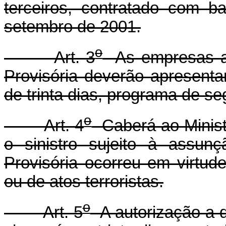
terceiros, contratado com 
setembro de 2001.
o
Art. 3
As empresas aé
Provisória deverão apresenta
de trinta dias, programa de s
o
Art. 4
Caberá ao Minist
o sinistro sujeito à assun
Provisória ocorreu em virtud
ou de atos terroristas.
o
Art. 5
A autorização a q