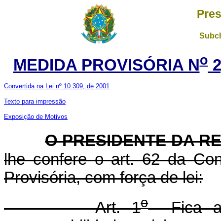
Pres
Subch
o
MEDIDA PROVISÓRIA N
2
Convertida na Lei nº 10.309, de 2001
Texto para impressão
Exposição de Motivos
O PRESIDENTE DA R
lhe confere o art. 62 da Con
Provisória, com força de lei:
o
Art. 1
Fica a 