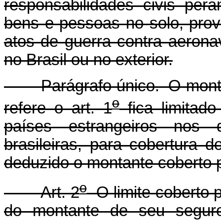
responsabilidades civis per
bens e pessoas no solo, prov
atos de guerra contra aerona
no Brasil ou no exterior.
Parágrafo único. O montant
o
refere o art. 1
fica limitado
países estrangeiros nos
brasileiras, para cobertura
deduzido o montante coberto p
o
Art. 2
O limite coberto 
do montante de seu seguro 