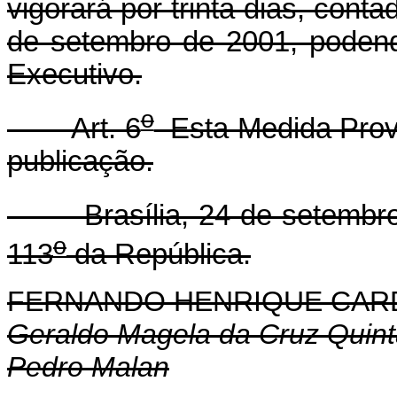
vigorará por trinta dias, conta
de setembro de 2001, podend
Executivo.
o
Art. 6
Esta Medida Provi
publicação.
Brasília, 24 de setembro 
o
113
da República.
FERNANDO HENRIQUE CA
Geraldo Magela da Cruz Quin
Pedro Malan