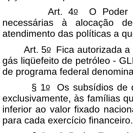
o
Art. 4
O Poder Ex
necessárias à alocação de
atendimento das políticas a qu
o
Art. 5
Fica autorizada a
gás liqüefeito de petróleo - G
de programa federal denomina
o
§ 1
Os subsídios de q
exclusivamente, às famílias q
inferior ao valor fixado naci
para cada exercício financeiro.