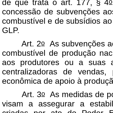
o
de que trata o art. 177, § 4
concessão de subvenções aos
combustível e de subsídios ao 
GLP.
o
Art. 2
As subvenções aos
combustível de produção nac
aos produtores ou a suas as
centralizadoras de vendas,
econômica de apoio à produçã
o
Art. 3
As medidas de polí
visam a assegurar a estabi