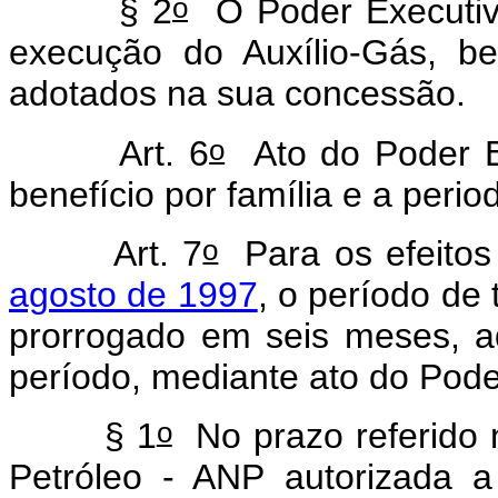
o
§ 2
O Poder Executivo
execução do Auxílio-Gás, 
adotados na sua concessão.
o
Art. 6
Ato do Poder Ex
benefício por família e a peri
o
Art. 7
Para os efeito
agosto de 1997
, o período de
prorrogado em seis meses, ad
período, mediante ato do Pode
o
§ 1
No prazo referido n
Petróleo - ANP autorizada a 