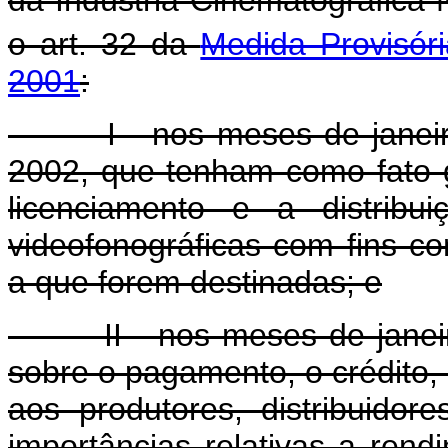
da Indústria Cinematográfica
o art. 32 da
Medida Provisór
2001
:
I - nos meses de janeiro, 
2002, que tenham como fato g
licenciamento e a distribu
videofonográficas com fins c
a que forem destinadas; e
II - nos meses de janeiro 
sobre o pagamento, o crédito,
aos produtores, distribuidore
importâncias relativas a ren