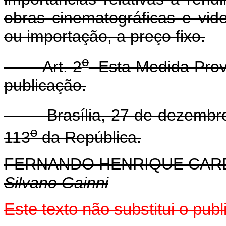
obras cinematográficas e vid
ou importação, a preço fixo.
o
Art. 2
Esta Medida Provi
publicação.
Brasília, 27 de dezembro
o
113
da República.
FERNANDO HENRIQUE CA
Silvano Gainni
Este texto não substitui o pu