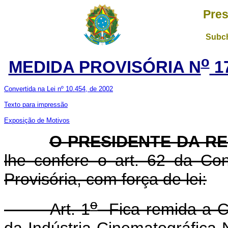
Pres
Subch
o
MEDIDA PROVISÓRIA N
1
Convertida na Lei nº 10.454, de 2002
Texto para impressão
Exposição de Motivos
O PRESIDENTE DA R
lhe confere o art. 62 da Con
Provisória, com força de lei:
o
Art. 1
Fica remida a Co