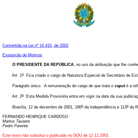
Convertida na Lei nº 10.415, de 2002
Exposição de Motivos
O PRESIDENTE DA REPÚBLICA
, no uso da atribuição que lhe confe
o
Art. 1
Fica criado o cargo de Natureza Especial de Secretário de E
Parágrafo único. A remuneração do cargo de que trata o
caput
é a re
o
Art. 2
Esta Medida Provisória entra em vigor na data da sua publica
o
o
Brasília, 12 de dezembro de 2001, 180
da Independência e 113
da R
FERNANDO HENRIQUE CARDOSO
Martus Tavares
Pedro Parente
Este texto não substitui o publicado no DOU de 12.12.2001