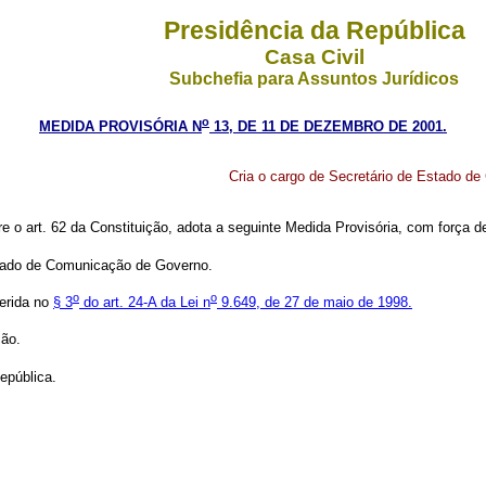
Presidência da República
Casa Civil
Subchefia para Assuntos Jurídicos
o
MEDIDA PROVISÓRIA N
13, DE 11 DE DEZEMBRO DE 2001.
Cria o cargo de Secretário de Estado d
re o art. 62 da Constituição, adota a seguinte Medida Provisória, com força de
stado de Comunicação de Governo.
o
o
ferida no
§ 3
do art. 24-A da Lei n
9.649, de 27 de maio de 1998.
ção.
epública.