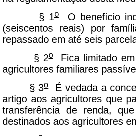
o
§ 1
O benefício ind
(seiscentos reais) por famíl
repassado em até seis parcel
o
§ 2
Fica limitado em
agricultores familiares passí
o
§ 3
É vedada a concess
artigo aos agricultores que p
transferência de renda, qu
destinados aos agricultores e