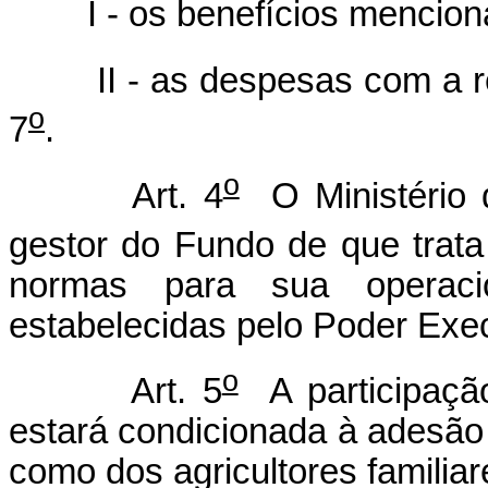
I - os benefícios mencionad
II - as despesas com a rem
o
7
.
o
Art. 4
O Ministério 
gestor do Fundo de que trata 
normas para sua operacio
estabelecidas pelo Poder Exec
o
Art. 5
A participaçã
estará condicionada à adesão
como dos agricultores familiar