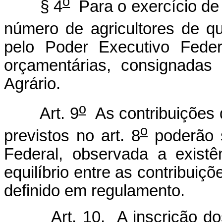
o
§ 4
Para o exercício de 
número de agricultores de qu
pelo Poder Executivo Feder
orçamentárias, consignadas
Agrário.
o
Art. 9
As contribuições d
o
previstos no art. 8
poderão s
Federal, observada a exist
equilíbrio entre as contribuiç
definido em regulamento.
Art. 10. A inscrição dos a