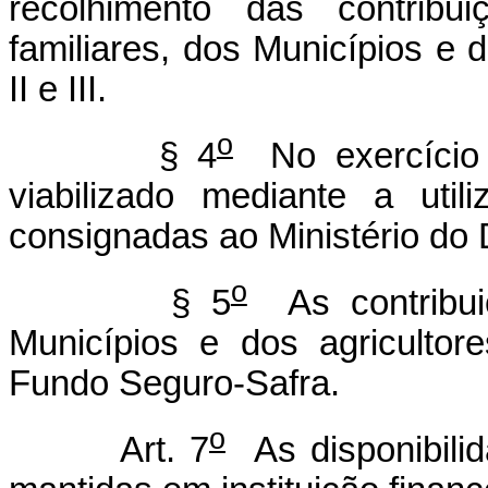
recolhimento das contribui
familiares, dos Municípios e d
II e III.
o
§ 4
No exercício 
viabilizado mediante a uti
consignadas ao Ministério do 
o
§ 5
As contribui
Municípios e dos agricultor
Fundo Seguro-Safra.
o
Art. 7
As disponibili