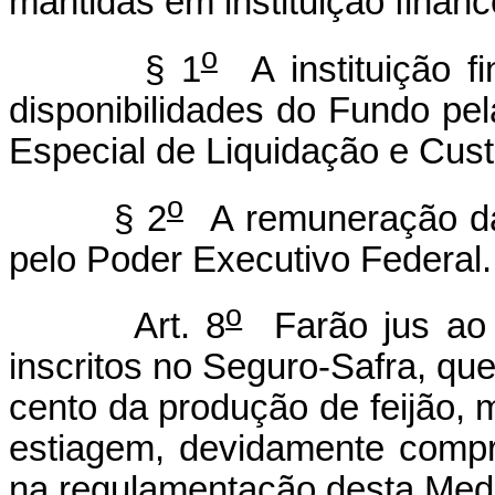
mantidas em instituição finance
o
§ 1
A instituição fi
disponibilidades do Fundo pel
Especial de Liquidação e Cust
o
§ 2
A remuneração da i
pelo Poder Executivo Federal.
o
Art. 8
Farão jus ao b
inscritos no Seguro-Safra, q
cento da produção de feijão, 
estiagem, devidamente compr
na regulamentação desta Medi